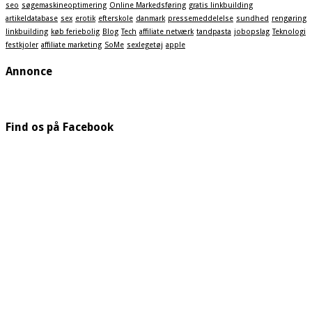
seo
søgemaskineoptimering
Online Markedsføring
gratis linkbuilding
artikeldatabase
sex
erotik
efterskole
danmark
pressemeddelelse
sundhed
rengøring
linkbuilding
køb feriebolig
Blog
Tech
affiliate netværk
tandpasta
jobopslag
Teknologi
festkjoler
affiliate marketing
SoMe
sexlegetøj
apple
Annonce
Find os på Facebook