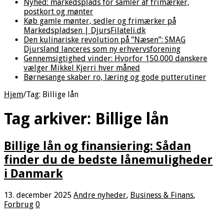
Nyhed: markedsplads for samler af frimærker,
postkort og mønter
Køb gamle mønter, sedler og frimærker på
Markedspladsen | DjursFilateli.dk
Den kulinariske revolution på ”Næsen”: SMAG
Djursland lanceres som ny erhvervsforening
Gennemsigtighed vinder: Hvorfor 150.000 danskere
vælger Mikkel Kjerri hver måned
Børnesange skaber ro, læring og gode putterutiner
Hjem
/
Tag:
Billige lån
Tag arkiver:
Billige lån
Billige lån og finansiering: Sådan
finder du de bedste lånemuligheder
i Danmark
13. december 2025
Andre nyheder
,
Business & Finans
,
Forbrug
0