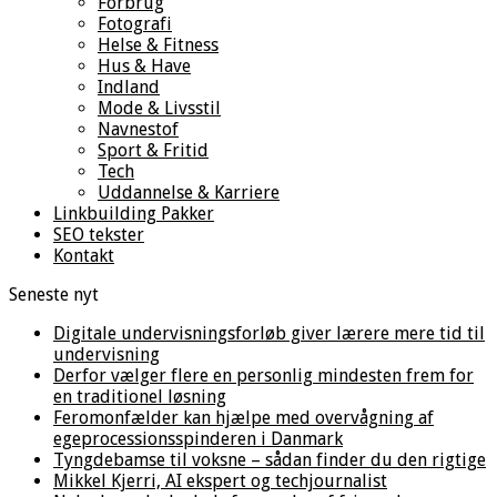
Forbrug
Fotografi
Helse & Fitness
Hus & Have
Indland
Mode & Livsstil
Navnestof
Sport & Fritid
Tech
Uddannelse & Karriere
Linkbuilding Pakker
SEO tekster
Kontakt
Seneste nyt
Digitale undervisningsforløb giver lærere mere tid til
undervisning
Derfor vælger flere en personlig mindesten frem for
en traditionel løsning
Feromonfælder kan hjælpe med overvågning af
egeprocessionsspinderen i Danmark
Tyngdebamse til voksne – sådan finder du den rigtige
Mikkel Kjerri, AI ekspert og techjournalist