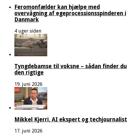
Feromonfælder kan hjælpe med
overvågning af egeprocessionsspinderen i
Danmark
4 uger siden
Tyngdebamse til voksne – sådan finder du
den rigtige
19. juni 2026
Mikkel Kjerri, AI ekspert og techjournalist
17. juni 2026