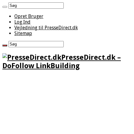
Opret Bruger
Log Ind
Vejledning til PresseDirect.dk
Sitemap
PresseDirect.dk –
DoFollow LinkBuilding