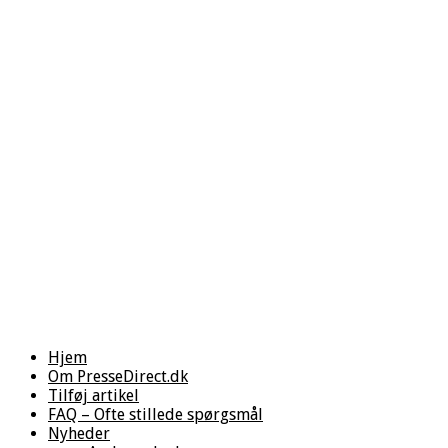
Hjem
Om PresseDirect.dk
Tilføj artikel
FAQ – Ofte stillede spørgsmål
Nyheder