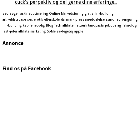
cuck's perpektiv og del gerne dine erfaringe...
seo
søgemaskineoptimering
Online Markedsføring
gratis linkbuilding
artikeldatabase
sex
erotik
efterskole
danmark
pressemeddelelse
sundhed
rengøring
linkbuilding
køb feriebolig
Blog
Tech
affiliate netværk
tandpasta
jobopslag
Teknologi
festkjoler
affiliate marketing
SoMe
sexlegetøj
apple
Annonce
Find os på Facebook