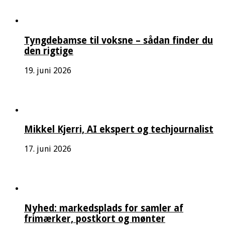
Tyngdebamse til voksne – sådan finder du
den rigtige
19. juni 2026
Mikkel Kjerri, AI ekspert og techjournalist
17. juni 2026
Nyhed: markedsplads for samler af
frimærker, postkort og mønter