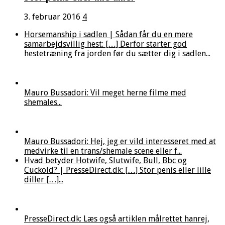
3. februar 2016
4
Horsemanship i sadlen | Sådan får du en mere
samarbejdsvillig hest: […] Derfor starter god
hestetræning fra jorden før du sætter dig i sadlen...
Mauro Bussadori: Vil meget herne filme med
shemales...
Mauro Bussadori: Hej, jeg er vild interesseret med at
medvirke til en trans/shemale scene eller f...
Hvad betyder Hotwife, Slutwife, Bull, Bbc og
Cuckold? | PresseDirect.dk: […] Stor penis eller lille
diller […]...
PresseDirect.dk: Læs også artiklen målrettet hanrej,