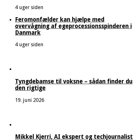
4 uger siden
Feromonfælder kan hjælpe med
overvågning af egeprocessionsspinderen i
Danmark
4 uger siden
Tyngdebamse til voksne – sådan finder du
den rigtige
19. juni 2026
Mikkel Kjerri, AI ekspert og techjournalist