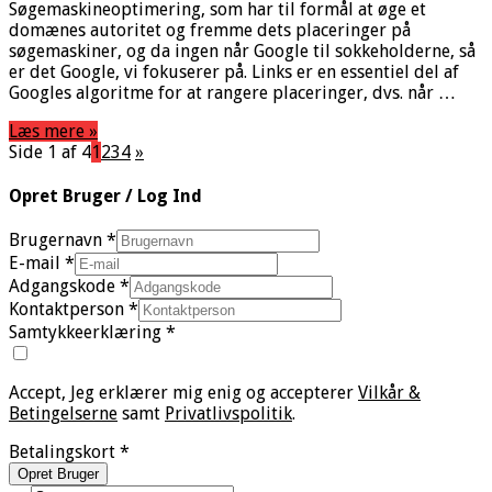
Søgemaskineoptimering, som har til formål at øge et
domænes autoritet og fremme dets placeringer på
søgemaskiner, og da ingen når Google til sokkeholderne, så
er det Google, vi fokuserer på. Links er en essentiel del af
Googles algoritme for at rangere placeringer, dvs. når …
Læs mere »
Side 1 af 4
1
2
3
4
»
Opret Bruger / Log Ind
Brugernavn
*
E-mail
*
Adgangskode
*
Kontaktperson
*
Samtykkeerklæring
*
Accept, Jeg erklærer mig enig og accepterer
Vilkår &
Betingelserne
samt
Privatlivspolitik
.
Betalingskort
*
Opret Bruger