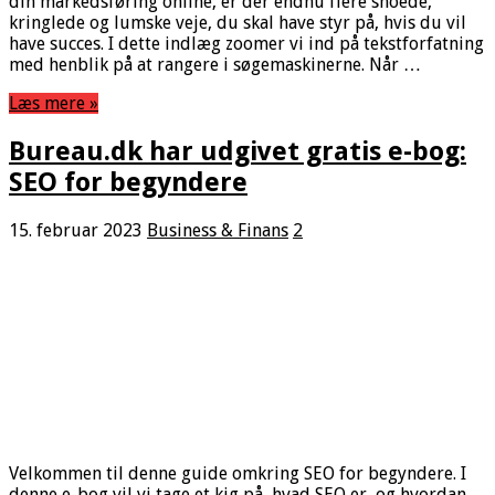
din markedsføring online, er der endnu flere snoede,
kringlede og lumske veje, du skal have styr på, hvis du vil
have succes. I dette indlæg zoomer vi ind på tekstforfatning
med henblik på at rangere i søgemaskinerne. Når …
Læs mere »
Bureau.dk har udgivet gratis e-bog:
SEO for begyndere
15. februar 2023
Business & Finans
2
Velkommen til denne guide omkring SEO for begyndere. I
denne e-bog vil vi tage et kig på, hvad SEO er, og hvordan