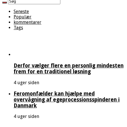
Seneste
Populær
kommentarer
Tags
Derfor vælger flere en personlig mindesten
frem for en traditionel løsning
4 uger siden
Feromonfælder kan hjælpe med
overvågning af egeprocessionsspinderen i
Danmark
4 uger siden