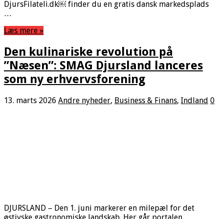
DjursFilateli.dk￼ finder du en gratis dansk markedsplads
…
Læs mere »
Den kulinariske revolution på
”Næsen”: SMAG Djursland lanceres
som ny erhvervsforening
13. marts 2026
Andre nyheder
,
Business & Finans
,
Indland
0
DJURSLAND – Den 1. juni markerer en milepæl for det
østjyske gastronomiske landskab. Her går portalen