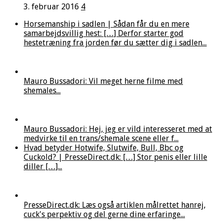
3. februar 2016
4
Horsemanship i sadlen | Sådan får du en mere
samarbejdsvillig hest: […] Derfor starter god
hestetræning fra jorden før du sætter dig i sadlen...
Mauro Bussadori: Vil meget herne filme med
shemales...
Mauro Bussadori: Hej, jeg er vild interesseret med at
medvirke til en trans/shemale scene eller f...
Hvad betyder Hotwife, Slutwife, Bull, Bbc og
Cuckold? | PresseDirect.dk: […] Stor penis eller lille
diller […]...
PresseDirect.dk: Læs også artiklen målrettet hanrej,
cuck's perpektiv og del gerne dine erfaringe...