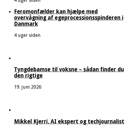
4 uger siden
Feromonfælder kan hjælpe med
overvågning af egeprocessionsspinderen i
Danmark
4 uger siden
Tyngdebamse til voksne – sådan finder du
den rigtige
19. juni 2026
Mikkel Kjerri, AI ekspert og techjournalist