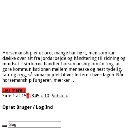
Horsemanship er et ord, mange har hørt, men som kan
dække over alt fra jordarbejde og håndtering til ridning og
mindset. I sin kerne handler horsemanship om én ting: at
gøre kommunikationen mellem menneske og hest tydelig,
fair og tryg, så samarbejdet bliver lettere i hverdagen. Når
horsemanship fungerer, mærker …
Læs mere »
Side 1 af 15
1
2
3
4
5
»
10
...
Sidste »
Opret Bruger / Log Ind