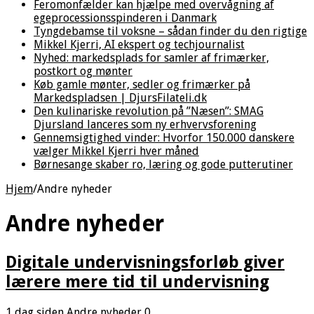
Feromonfælder kan hjælpe med overvågning af
egeprocessionsspinderen i Danmark
Tyngdebamse til voksne – sådan finder du den rigtige
Mikkel Kjerri, AI ekspert og techjournalist
Nyhed: markedsplads for samler af frimærker,
postkort og mønter
Køb gamle mønter, sedler og frimærker på
Markedspladsen | DjursFilateli.dk
Den kulinariske revolution på ”Næsen”: SMAG
Djursland lanceres som ny erhvervsforening
Gennemsigtighed vinder: Hvorfor 150.000 danskere
vælger Mikkel Kjerri hver måned
Børnesange skaber ro, læring og gode putterutiner
Hjem
/
Andre nyheder
Andre nyheder
Digitale undervisningsforløb giver
lærere mere tid til undervisning
1 dag siden
Andre nyheder
0