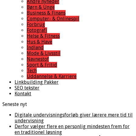
Andre nyheder
Børn & Unge
Business & Finans
Computer- & Onlinespil
Forbrug
Fotografi
Helse & Fitness
Hus & Have
Indland
Mode & Livsstil
Navnestof
Sport & Fritid
Tech
Uddannelse & Karriere
Linkbuilding Pakker
SEO tekster
Kontakt
Seneste nyt
Digitale undervisningsforløb giver lærere mere tid til
undervisning
Derfor vælger flere en personlig mindesten frem for
en traditionel løsning