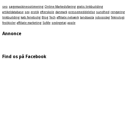
seo
søgemaskineoptimering
Online Markedsføring
gratis linkbuilding
artikeldatabase
sex
erotik
efterskole
danmark
pressemeddelelse
sundhed
rengøring
linkbuilding
køb feriebolig
Blog
Tech
affiliate netværk
tandpasta
jobopslag
Teknologi
festkjoler
affiliate marketing
SoMe
sexlegetøj
apple
Annonce
Find os på Facebook