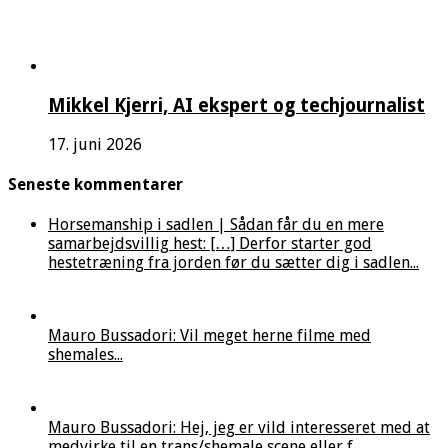
Mikkel Kjerri, AI ekspert og techjournalist
17. juni 2026
Seneste kommentarer
Horsemanship i sadlen | Sådan får du en mere
samarbejdsvillig hest: […] Derfor starter god
hestetræning fra jorden før du sætter dig i sadlen...
Mauro Bussadori: Vil meget herne filme med
shemales...
Mauro Bussadori: Hej, jeg er vild interesseret med at
medvirke til en trans/shemale scene eller f...