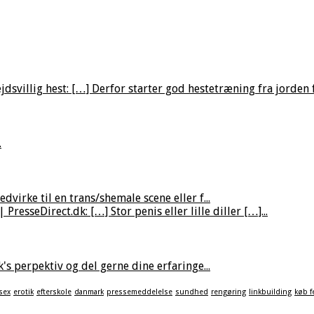
villig hest: […] Derfor starter god hestetræning fra jorden fø
.
virke til en trans/shemale scene eller f...
resseDirect.dk: […] Stor penis eller lille diller […]...
's perpektiv og del gerne dine erfaringe...
sex
erotik
efterskole
danmark
pressemeddelelse
sundhed
rengøring
linkbuilding
køb f