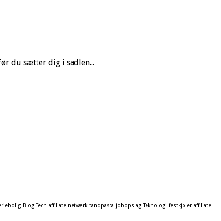
r du sætter dig i sadlen...
eriebolig
Blog
Tech
affiliate netværk
tandpasta
jobopslag
Teknologi
festkjoler
affiliate