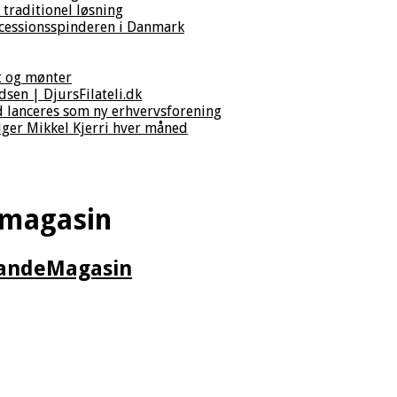
 traditionel løsning
cessionsspinderen i Danmark
t og mønter
sen | DjursFilateli.dk
d lanceres som ny erhvervsforening
ger Mikkel Kjerri hver måned
rmagasin
MandeMagasin