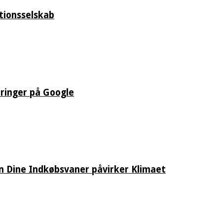
tionsselskab
eringer på Google
an Dine Indkøbsvaner påvirker Klimaet