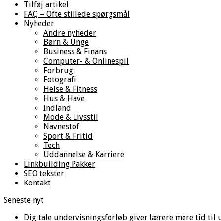
Tilføj artikel
FAQ – Ofte stillede spørgsmål
Nyheder
Andre nyheder
Børn & Unge
Business & Finans
Computer- & Onlinespil
Forbrug
Fotografi
Helse & Fitness
Hus & Have
Indland
Mode & Livsstil
Navnestof
Sport & Fritid
Tech
Uddannelse & Karriere
Linkbuilding Pakker
SEO tekster
Kontakt
Seneste nyt
Digitale undervisningsforløb giver lærere mere tid til