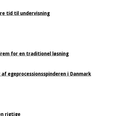
e tid til undervisning
rem for en traditionel løsning
 af egeprocessionsspinderen i Danmark
n rigtige