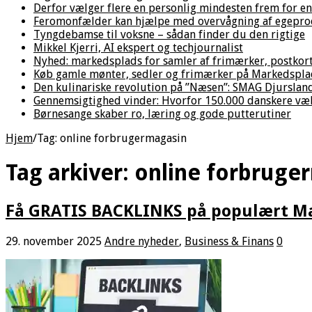
Derfor vælger flere en personlig mindesten frem for en
Feromonfælder kan hjælpe med overvågning af egepro
Tyngdebamse til voksne – sådan finder du den rigtige
Mikkel Kjerri, AI ekspert og techjournalist
Nyhed: markedsplads for samler af frimærker, postkor
Køb gamle mønter, sedler og frimærker på Markedsplad
Den kulinariske revolution på ”Næsen”: SMAG Djurslan
Gennemsigtighed vinder: Hvorfor 150.000 danskere væl
Børnesange skaber ro, læring og gode putterutiner
Hjem
/
Tag:
online forbrugermagasin
Tag arkiver:
online forbruge
Få GRATIS BACKLINKS på populært 
29. november 2025
Andre nyheder
,
Business & Finans
0