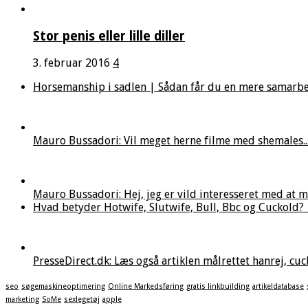
Stor penis eller lille diller
3. februar 2016
4
Horsemanship i sadlen | Sådan får du en mere samarbejds
Mauro Bussadori: Vil meget herne filme med shemales..
Mauro Bussadori: Hej, jeg er vild interesseret med at med
Hvad betyder Hotwife, Slutwife, Bull, Bbc og Cuckold? | P
PresseDirect.dk: Læs også artiklen målrettet hanrej, cuck
seo
søgemaskineoptimering
Online Markedsføring
gratis linkbuilding
artikeldatabase
marketing
SoMe
sexlegetøj
apple