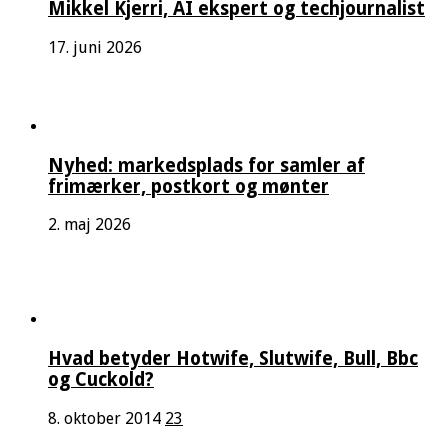
Mikkel Kjerri, AI ekspert og techjournalist
17. juni 2026
Nyhed: markedsplads for samler af
frimærker, postkort og mønter
2. maj 2026
Hvad betyder Hotwife, Slutwife, Bull, Bbc
og Cuckold?
8. oktober 2014
23