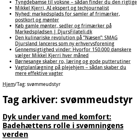
Tyngdebamse til voksne – sådan finder du den rigtige
Mikkel Kjerri, AI ekspert og techjournalist
Nyhed: markedsplads for samler af frimærker,
postkort og mønter
Køb gamle mønter, sedler og frimærker på
Markedspladsen | DjursFilateli.dk
Den kulinariske revolution på ”Næsen”: SMAG
Djursland lanceres som ny erhvervsforening
Gennemsigtighed vinder: Hvorfor 150.000 danskere
vælger Mikkel Kjerri hver måned
Børnesange skaber ro, læring og gode putterutiner
Vagtplanlægning på plejehjem – sådan skaber du
mere effektive vagter
Hjem
/
Tag:
svømmeudstyr
Tag arkiver:
svømmeudstyr
Dyk under vand med komfort:
Badehættens rolle i svømningens
verden