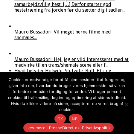
samarbejdsvillig hest: […] Derfor starter god
hestetræning fra jorden før du sætter dig i sadlen...
Mauro Bussadori: Vil meget herne filme med
shemales...
Mauro Bussadori: Hej, jeg er vild interesseret med at
medvirke til en trans/shemale scene eller f...
Hvad betyder Hotwife, Slutwife, Bull, Bbc og
Cuckold? | PresseDirect.dk: […] Stor penis eller lille
Cookies er nødvendige for at få hjemmesiden til at fungere og
diller […]...
giver info om, hvordan du bruger vores hjemmeside, så vi kan
forbedre den både for dig og for andre. Vi bruger primært
cookies til trafikmåling, log ind og optimering af sidens indhold.
PresseDirect.dk: Læs også artiklen målrettet hanrej,
Hvis du klikker videre på siden, accepterer du vores brug af
cuck's perpektiv og del gerne dine erfaringe...
cookies.
OK
NEJ
Powered by:
Made4Media
© Copyright 2014 - 2026, All Rights Reserved:
Læs mere i PresseDirect.dk' Privatlivspolitik
PresseDirect.dk