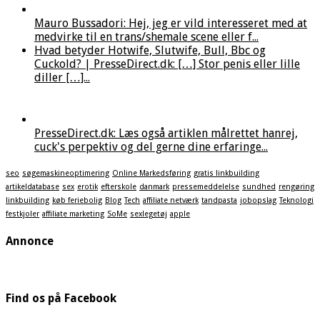
Mauro Bussadori: Hej, jeg er vild interesseret med at
medvirke til en trans/shemale scene eller f...
Hvad betyder Hotwife, Slutwife, Bull, Bbc og
Cuckold? | PresseDirect.dk: […] Stor penis eller lille
diller […]...
PresseDirect.dk: Læs også artiklen målrettet hanrej,
cuck's perpektiv og del gerne dine erfaringe...
seo
søgemaskineoptimering
Online Markedsføring
gratis linkbuilding
artikeldatabase
sex
erotik
efterskole
danmark
pressemeddelelse
sundhed
rengøring
linkbuilding
køb feriebolig
Blog
Tech
affiliate netværk
tandpasta
jobopslag
Teknologi
festkjoler
affiliate marketing
SoMe
sexlegetøj
apple
Annonce
Find os på Facebook