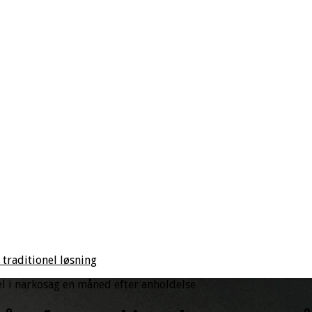
 traditionel løsning
l i narkosag en måned efter anholdelse