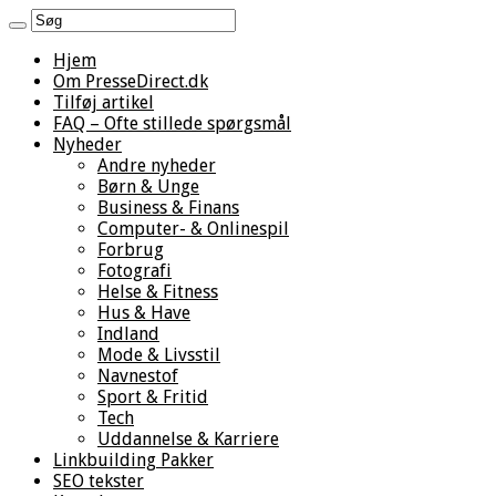
Hjem
Om PresseDirect.dk
Tilføj artikel
FAQ – Ofte stillede spørgsmål
Nyheder
Andre nyheder
Børn & Unge
Business & Finans
Computer- & Onlinespil
Forbrug
Fotografi
Helse & Fitness
Hus & Have
Indland
Mode & Livsstil
Navnestof
Sport & Fritid
Tech
Uddannelse & Karriere
Linkbuilding Pakker
SEO tekster