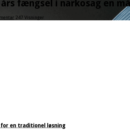
 års fængsel i narkosag en m
mmentar
247 Visninger
for en traditionel løsning