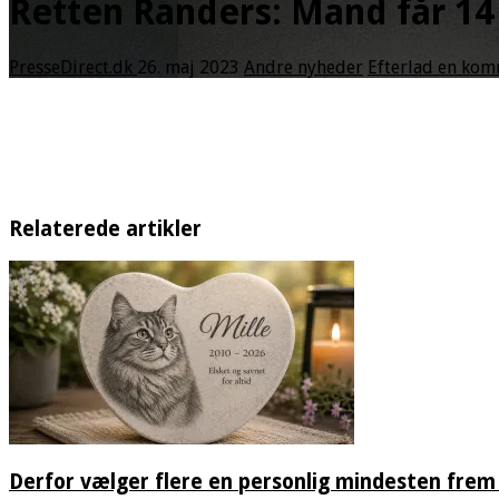
Retten Randers: Mand får 14
PresseDirect.dk
26. maj 2023
Andre nyheder
Efterlad en ko
Relaterede artikler
Derfor vælger flere en personlig mindesten frem 