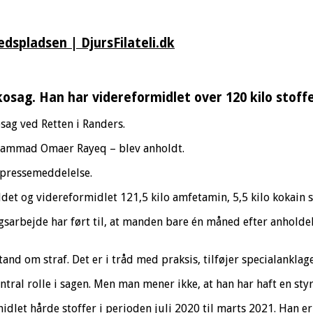
spladsen | DjursFilateli.dk
rkosag. Han har videreformidlet over 120 kilo stoffe
osag ved Retten i Randers.
ohammad Omaer Rayeq – blev anholdt.
n pressemeddelelse.
det og videreformidlet 121,5 kilo amfetamin, 5,5 kilo kokain s
gsarbejde har ført til, at manden bare én måned efter anholdels
tand om straf. Det er i tråd med praksis, tilføjer specialanklag
entral rolle i sagen. Men man mener ikke, at han har haft en sty
dlet hårde stoffer i perioden juli 2020 til marts 2021. Han er