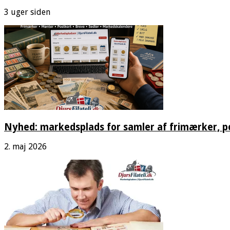
3 uger siden
Nyhed: markedsplads for samler af frimærker, 
2. maj 2026