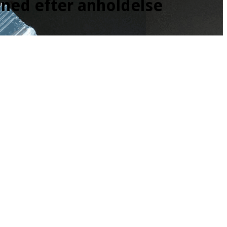
åned efter anholdelse