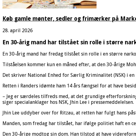
Køb gamle mønter, sedler og frimærker på Marked
28. april 2026
En 30-årig mand har tilstået sin rolle i større na
En 30-årig mand har fredag tilstået sin rolle i en større nark
Tilståelsen kommer kun en måned efter, at den 30-årige M
Det skriver National Enhed for Særlig Kriminalitet (NSK) i e
Retten i Randers idømte ham 14 års fængsel for at have besid
– Jeg er særdeles tilfreds med, at det grundige efterforsknin
siger specialanklager hos NSK, Jhin Lee i pressemeddelelsen.
Jhin Lee uddyber over for Ritzau, at retten har fulgt hans pås
Manden, som fredag har tilstået, har ifølge politiet haft en c
Den 30-årige modtog sin dom. Han tilstod at have videreformi