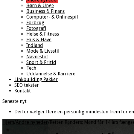
Børn & Unge
Business & Finans
Computer- & Onlinespil
Forbrug
Fotografi
Helse & Fitness
Hus & Have
Indland
Mode & Livsstil
Navnestof
Sport & Fritid
Tech
Uddannelse & Karriere
Linkbuilding Pakker
SEO tekster
Kontakt
Seneste nyt
Derfor vælger flere en personlig mindesten frem for en
Hjem
/
Andre nyheder
/
Retten Randers: Mand får 14 års fængse