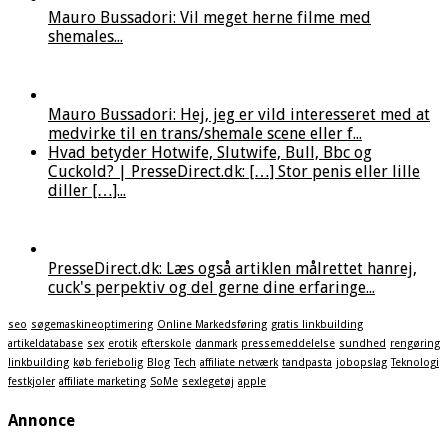
Mauro Bussadori: Vil meget herne filme med
shemales...
Mauro Bussadori: Hej, jeg er vild interesseret med at
medvirke til en trans/shemale scene eller f...
Hvad betyder Hotwife, Slutwife, Bull, Bbc og
Cuckold? | PresseDirect.dk: […] Stor penis eller lille
diller […]...
PresseDirect.dk: Læs også artiklen målrettet hanrej,
cuck's perpektiv og del gerne dine erfaringe...
seo
søgemaskineoptimering
Online Markedsføring
gratis linkbuilding
artikeldatabase
sex
erotik
efterskole
danmark
pressemeddelelse
sundhed
rengøring
linkbuilding
køb feriebolig
Blog
Tech
affiliate netværk
tandpasta
jobopslag
Teknologi
festkjoler
affiliate marketing
SoMe
sexlegetøj
apple
Annonce