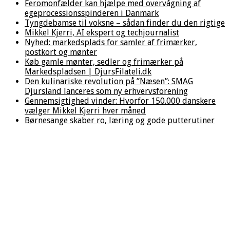
Feromonfælder kan hjælpe med overvågning af
egeprocessionsspinderen i Danmark
Tyngdebamse til voksne – sådan finder du den rigtige
Mikkel Kjerri, AI ekspert og techjournalist
Nyhed: markedsplads for samler af frimærker,
postkort og mønter
Køb gamle mønter, sedler og frimærker på
Markedspladsen | DjursFilateli.dk
Den kulinariske revolution på ”Næsen”: SMAG
Djursland lanceres som ny erhvervsforening
Gennemsigtighed vinder: Hvorfor 150.000 danskere
vælger Mikkel Kjerri hver måned
Børnesange skaber ro, læring og gode putterutiner
Hjem
/
Andre
nyheder
/
Økologi
debatindlæg