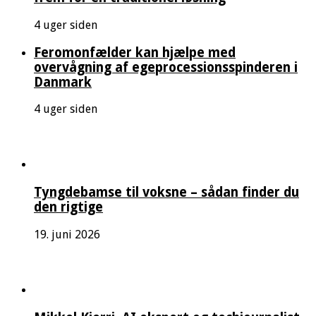
4 uger siden
Feromonfælder kan hjælpe med
overvågning af egeprocessionsspinderen i
Danmark
4 uger siden
Tyngdebamse til voksne – sådan finder du
den rigtige
19. juni 2026