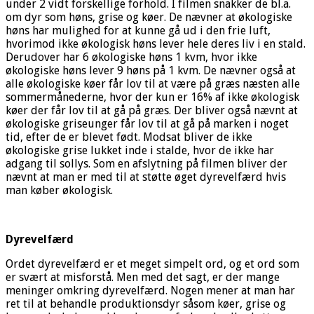
under 2 vidt forskellige forhold. I filmen snakker de bl.a.
om dyr som høns, grise og køer. De nævner at økologiske
høns har mulighed for at kunne gå ud i den frie luft,
hvorimod ikke økologisk høns lever hele deres liv i en stald.
Derudover har 6 økologiske høns 1 kvm, hvor ikke
økologiske høns lever 9 høns på 1 kvm. De nævner også at
alle økologiske køer får lov til at være på græs næsten alle
sommermånederne, hvor der kun er 16% af ikke økologisk
køer der får lov til at gå på græs. Der bliver også nævnt at
økologiske griseunger får lov til at gå på marken i noget
tid, efter de er blevet født. Modsat bliver de ikke
økologiske grise lukket inde i stalde, hvor de ikke har
adgang til sollys. Som en afslytning på filmen bliver der
nævnt at man er med til at støtte øget dyrevelfærd hvis
man køber økologisk.
Dyrevelfærd
Ordet dyrevelfærd er et meget simpelt ord, og et ord som
er svært at misforstå. Men med det sagt, er der mange
meninger omkring dyrevelfærd. Nogen mener at man har
ret til at behandle produktionsdyr såsom køer, grise og