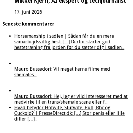
Mikkel Kjerri, AI ekspert og techjournalist
17. juni 2026
Seneste kommentarer
Horsemanship i sadlen | Sådan får du en mere
samarbejdsvillig hest: […] Derfor starter god
hestetræning fra jorden før du sætter dig i sadlen...
Mauro Bussadori: Vil meget herne filme med
shemales...
Mauro Bussadori: Hej, jeg er vild interesseret med at
medvirke til en trans/shemale scene eller f...
Hvad betyder Hotwife, Slutwife, Bull, Bbc og
Cuckold? | PresseDirect.dk: […] Stor penis eller lille
diller […]...