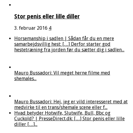
Stor penis eller lille diller
3. februar 2016
4
Horsemanship i sadlen | Sådan får du en mere
samarbejdsvillig hest: […] Derfor starter god
hestetræning fra jorden før du sætter dig i sadlen...
Mauro Bussadori: Vil meget herne filme med
shemales...
Mauro Bussadori: Hej, jeg er vild interesseret med at
medvirke til en trans/shemale scene eller f...
Hvad betyder Hotwife, Slutwife, Bull, Bbc og
Cuckold? | PresseDirect.dk: […] Stor penis eller lille
diller […]...