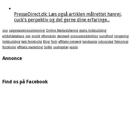
PresseDirect.dk: Læs også artiklen målrettet hanrej,
cuck's perpektiv og del gerne dine erfaringe...
seo
søgemaskineoptimering
Online Markedsføring
gratis linkbuilding
artikeldatabase
sex
erotik
efterskole
danmark
pressemeddelelse
sundhed
rengøring
linkbuilding
køb feriebolig
Blog
Tech
affiliate netværk
tandpasta
jobopslag
Teknologi
festkjoler
affiliate marketing
SoMe
sexlegetøj
apple
Annonce
Find os på Facebook