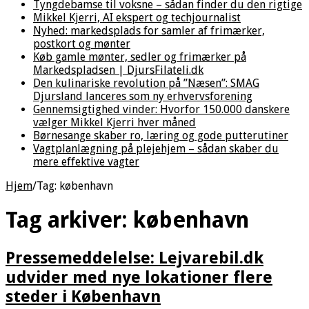
Tyngdebamse til voksne – sådan finder du den rigtige
Mikkel Kjerri, AI ekspert og techjournalist
Nyhed: markedsplads for samler af frimærker,
postkort og mønter
Køb gamle mønter, sedler og frimærker på
Markedspladsen | DjursFilateli.dk
Den kulinariske revolution på ”Næsen”: SMAG
Djursland lanceres som ny erhvervsforening
Gennemsigtighed vinder: Hvorfor 150.000 danskere
vælger Mikkel Kjerri hver måned
Børnesange skaber ro, læring og gode putterutiner
Vagtplanlægning på plejehjem – sådan skaber du
mere effektive vagter
Hjem
/
Tag:
københavn
Tag arkiver:
københavn
Pressemeddelelse: Lejvarebil.dk
udvider med nye lokationer flere
steder i København