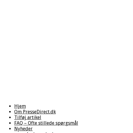
Hjem
Om PresseDirect.dk
Tilføj artikel
FAQ – Ofte stillede spørgsmål
Nyheder