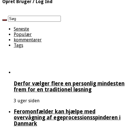
Opret Bruger / Log Ind
Seneste
Populær
kommentarer
Tags
Derfor vælger flere en personlig mindesten
frem for en traditionel løsning
3 uger siden
Feromonfælder kan hjælpe med
overvågning af egeprocessionsspinderen i
Danmark