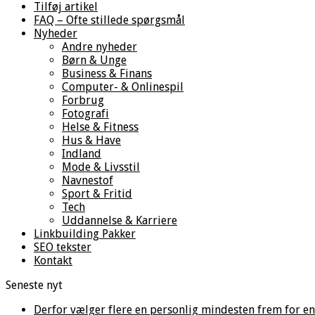
Tilføj artikel
FAQ – Ofte stillede spørgsmål
Nyheder
Andre nyheder
Børn & Unge
Business & Finans
Computer- & Onlinespil
Forbrug
Fotografi
Helse & Fitness
Hus & Have
Indland
Mode & Livsstil
Navnestof
Sport & Fritid
Tech
Uddannelse & Karriere
Linkbuilding Pakker
SEO tekster
Kontakt
Seneste nyt
Derfor vælger flere en personlig mindesten frem for en