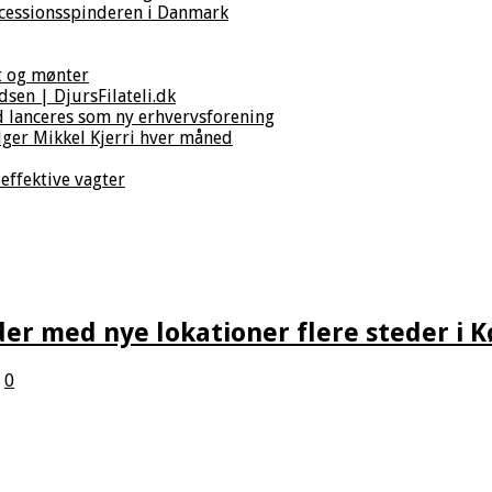
cessionsspinderen i Danmark
t og mønter
sen | DjursFilateli.dk
d lanceres som ny erhvervsforening
ger Mikkel Kjerri hver måned
effektive vagter
der med nye lokationer flere steder i
0