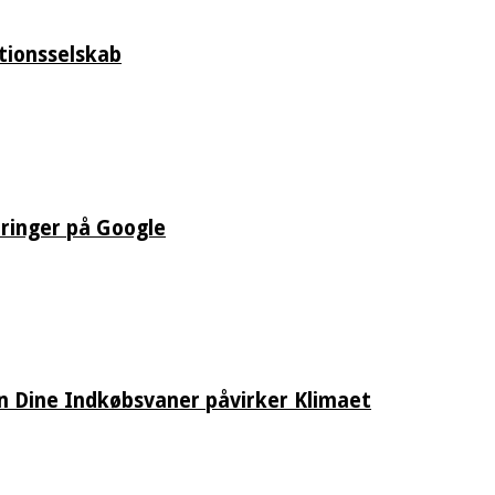
tionsselskab
eringer på Google
an Dine Indkøbsvaner påvirker Klimaet