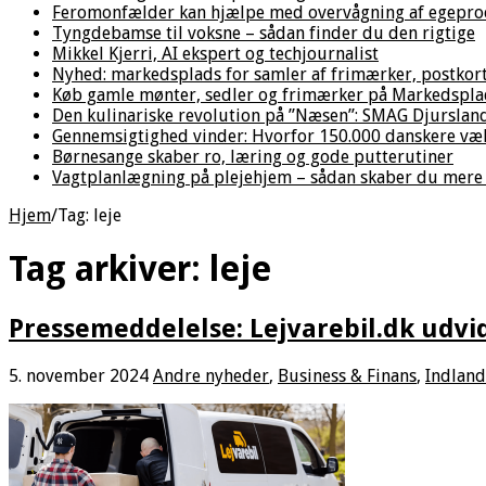
Feromonfælder kan hjælpe med overvågning af egepro
Tyngdebamse til voksne – sådan finder du den rigtige
Mikkel Kjerri, AI ekspert og techjournalist
Nyhed: markedsplads for samler af frimærker, postkor
Køb gamle mønter, sedler og frimærker på Markedsplad
Den kulinariske revolution på ”Næsen”: SMAG Djurslan
Gennemsigtighed vinder: Hvorfor 150.000 danskere væl
Børnesange skaber ro, læring og gode putterutiner
Vagtplanlægning på plejehjem – sådan skaber du mere 
Hjem
/
Tag:
leje
Tag arkiver:
leje
Pressemeddelelse: Lejvarebil.dk udvi
5. november 2024
Andre nyheder
,
Business & Finans
,
Indland