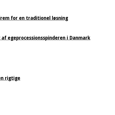
rem for en traditionel løsning
 af egeprocessionsspinderen i Danmark
n rigtige