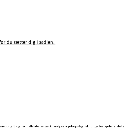
r du sætter dig i sadlen...
eriebolig
Blog
Tech
affiliate netværk
tandpasta
jobopslag
Teknologi
festkjoler
affiliate