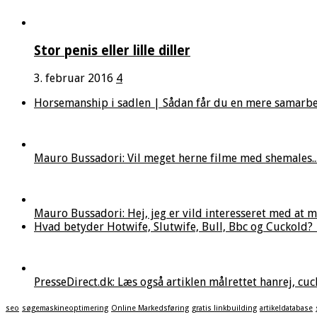
Stor penis eller lille diller
3. februar 2016
4
Horsemanship i sadlen | Sådan får du en mere samarbejds
Mauro Bussadori: Vil meget herne filme med shemales..
Mauro Bussadori: Hej, jeg er vild interesseret med at med
Hvad betyder Hotwife, Slutwife, Bull, Bbc og Cuckold? | P
PresseDirect.dk: Læs også artiklen målrettet hanrej, cuck
seo
søgemaskineoptimering
Online Markedsføring
gratis linkbuilding
artikeldatabase