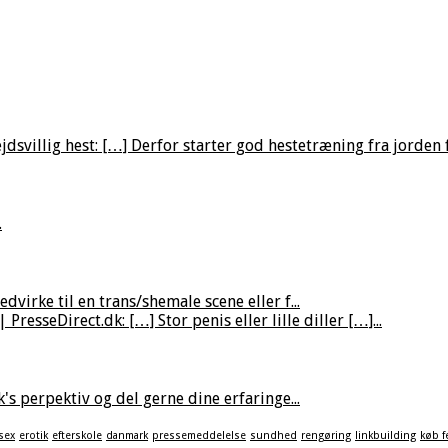
villig hest: […] Derfor starter god hestetræning fra jorden fø
.
virke til en trans/shemale scene eller f...
resseDirect.dk: […] Stor penis eller lille diller […]...
's perpektiv og del gerne dine erfaringe...
sex
erotik
efterskole
danmark
pressemeddelelse
sundhed
rengøring
linkbuilding
køb f