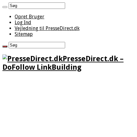
Opret Bruger
Log Ind
Vejledning til PresseDirect.dk
Sitemap
PresseDirect.dk –
DoFollow LinkBuilding