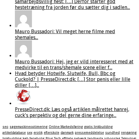
samarbejdsvillig hest: […] Derfor starter god
hestetræning fra jorden før du sætter dig i sadlen...
Mauro Bussadori: Vil meget herne filme med
shemales...
Mauro Bussadori: Hej, jeg er vild interesseret med at
medvirke til en trans/shemale scene eller f...
Hvad betyder Hotwife, Slutwife, Bull, Bbc og
Cuckold? | PresseDirect.dk: […] Stor penis eller lille
diller […]...
PresseDirect.dk: Læs også artiklen målrettet hanrej,
cuck's perpektiv og del gerne dine erfaringe...
seo
søgemaskineoptimering
Online Markedsføring
gratis linkbuilding
artikeldatabase
sex
erotik
efterskole
danmark
pressemeddelelse
sundhed
rengøring
linkbuilding
køb feriebolig
Blog
Tech
affiliate netværk
tandpasta
jobopslag
Teknologi