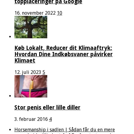
topplaceringer på Google
16. november 2022
10
Køb Lokalt, Reducer dit Klimaaftryk:
Hvordan Dine Indkøbsvaner påvirker
Klimaet
12. juli 2023
5
Stor penis eller lille diller
3. februar 2016
4
Horsemanship i sadlen | Sådan får du en mere