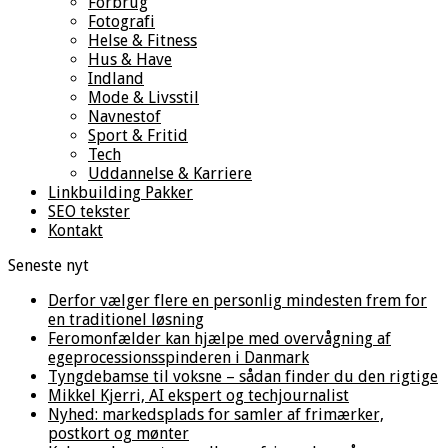
Forbrug
Fotografi
Helse & Fitness
Hus & Have
Indland
Mode & Livsstil
Navnestof
Sport & Fritid
Tech
Uddannelse & Karriere
Linkbuilding Pakker
SEO tekster
Kontakt
Seneste nyt
Derfor vælger flere en personlig mindesten frem for
en traditionel løsning
Feromonfælder kan hjælpe med overvågning af
egeprocessionsspinderen i Danmark
Tyngdebamse til voksne – sådan finder du den rigtige
Mikkel Kjerri, AI ekspert og techjournalist
Nyhed: markedsplads for samler af frimærker,
postkort og mønter