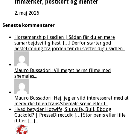
frimærker, postkort og mønter
2. maj 2026
Seneste kommentarer
Horsemanship i sadlen | Sådan får du en mere
samarbejdsvillig hest: […] Derfor starter god
hestetræning fra jorden før du sætter dig i sadlen...
Mauro Bussadori: Vil meget herne filme med
shemales...
Mauro Bussadori: Hej, jeg er vild interesseret med at
medvirke til en trans/shemale scene eller f...
Hvad betyder Hotwife, Slutwife, Bull, Bbc og
Cuckold? | PresseDirect.dk: […] Stor penis eller lille
diller […]...