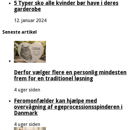
5 Typer sko alle kvinder bør have i deres
garderobe
12. januar 2024
Seneste artikel
Derfor vælger flere en personlig mindesten
frem for en traditionel løsning
4 uger siden
Feromonfælder kan hjælpe med
overvågning af egeprocessionsspinderen i
Danmark
4 uger siden