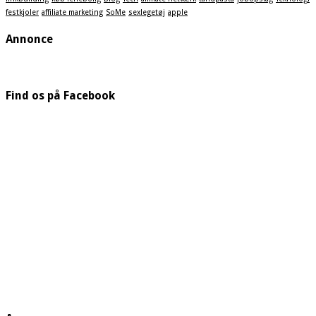
festkjoler
affiliate marketing
SoMe
sexlegetøj
apple
Annonce
Find os på Facebook