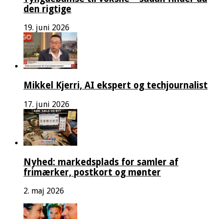
den rigtige
19. juni 2026
Mikkel Kjerri, AI ekspert og techjournalist
17. juni 2026
Nyhed: markedsplads for samler af
frimærker, postkort og mønter
2. maj 2026