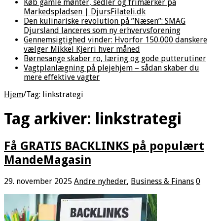
Køb gamle mønter, sedler og frimærker på
Markedspladsen | DjursFilateli.dk
Den kulinariske revolution på ”Næsen”: SMAG
Djursland lanceres som ny erhvervsforening
Gennemsigtighed vinder: Hvorfor 150.000 danskere
vælger Mikkel Kjerri hver måned
Børnesange skaber ro, læring og gode putterutiner
Vagtplanlægning på plejehjem – sådan skaber du
mere effektive vagter
Hjem
/
Tag:
linkstrategi
Tag arkiver:
linkstrategi
Få GRATIS BACKLINKS på populært
MandeMagasin
29. november 2025
Andre nyheder
,
Business & Finans
0