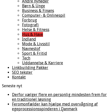
Andre nyheder
Børn & Unge
Business & Finans
Computer- & Onlinespil
Forbrug
Fotografi
Helse & Fitness
Hus & Have
Indland
Mode & Livsstil
Navnestof
Sport & Fritid
Tech
Uddannelse & Karriere
Linkbuilding Pakker
SEO tekster
Kontakt
Seneste nyt
Derfor vælger flere en personlig mindesten frem for
en traditionel løsning
Feromonfælder kan hjælpe med overvågning af
egeprocessionsspinderen i Danmark