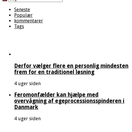
Seneste
Populær
kommentarer
Tags
Derfor vælger flere en personlig mindesten
frem for en traditionel løsning
4 uger siden
Feromonfælder kan hjælpe med
overvågning af egeprocessionsspinderen i
Danmark
4 uger siden