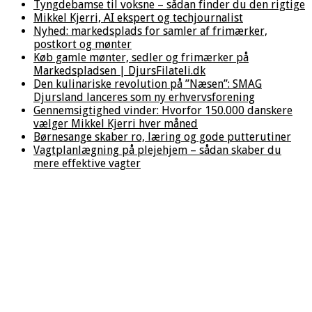
Tyngdebamse til voksne – sådan finder du den rigtige
Mikkel Kjerri, AI ekspert og techjournalist
Nyhed: markedsplads for samler af frimærker,
postkort og mønter
Køb gamle mønter, sedler og frimærker på
Markedspladsen | DjursFilateli.dk
Den kulinariske revolution på ”Næsen”: SMAG
Djursland lanceres som ny erhvervsforening
Gennemsigtighed vinder: Hvorfor 150.000 danskere
vælger Mikkel Kjerri hver måned
Børnesange skaber ro, læring og gode putterutiner
Vagtplanlægning på plejehjem – sådan skaber du
mere effektive vagter
Hjem
/
Hus &
Have
/
Vil du
købe bolig i
Sydspanien?
Opdag de 3
bedste
nybyggerier i
Higueron på
Costa del Sol