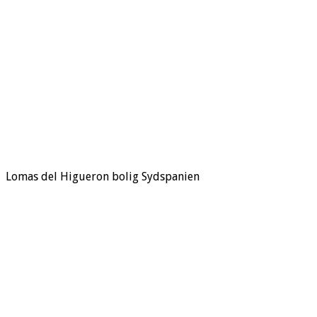
PlexoProperties
9. maj 2023
Hus & Have
Efterlad en
kommentar
176 Visninger
Lomas del Higueron bolig Sydspanien