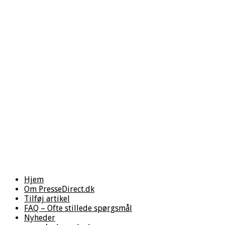
Hjem
Om PresseDirect.dk
Tilføj artikel
FAQ – Ofte stillede spørgsmål
Nyheder