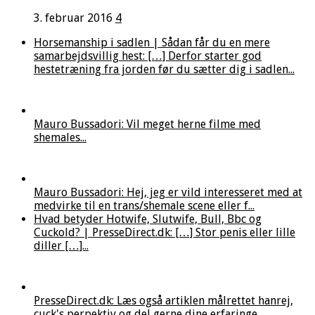
3. februar 2016
4
Horsemanship i sadlen | Sådan får du en mere
samarbejdsvillig hest: […] Derfor starter god
hestetræning fra jorden før du sætter dig i sadlen...
Mauro Bussadori: Vil meget herne filme med
shemales...
Mauro Bussadori: Hej, jeg er vild interesseret med at
medvirke til en trans/shemale scene eller f...
Hvad betyder Hotwife, Slutwife, Bull, Bbc og
Cuckold? | PresseDirect.dk: […] Stor penis eller lille
diller […]...
PresseDirect.dk: Læs også artiklen målrettet hanrej,
cuck's perpektiv og del gerne dine erfaringe...