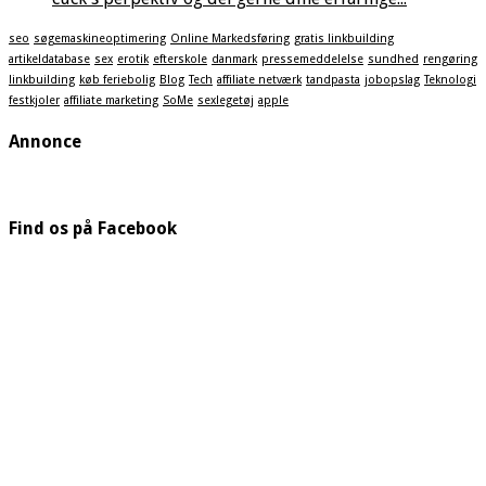
seo
søgemaskineoptimering
Online Markedsføring
gratis linkbuilding
artikeldatabase
sex
erotik
efterskole
danmark
pressemeddelelse
sundhed
rengøring
linkbuilding
køb feriebolig
Blog
Tech
affiliate netværk
tandpasta
jobopslag
Teknologi
festkjoler
affiliate marketing
SoMe
sexlegetøj
apple
Annonce
Find os på Facebook