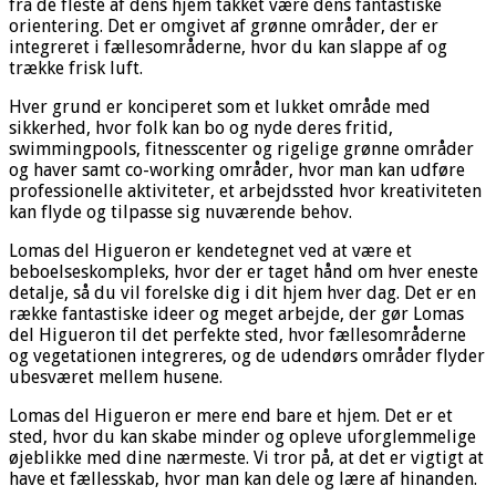
fra de fleste af dens hjem takket være dens fantastiske
orientering. Det er omgivet af grønne områder, der er
integreret i fællesområderne, hvor du kan slappe af og
trække frisk luft.
Hver grund er konciperet som et lukket område med
sikkerhed, hvor folk kan bo og nyde deres fritid,
swimmingpools, fitnesscenter og rigelige grønne områder
og haver samt co-working områder, hvor man kan udføre
professionelle aktiviteter, et arbejdssted hvor kreativiteten
kan flyde og tilpasse sig nuværende behov.
Lomas del Higueron er kendetegnet ved at være et
beboelseskompleks, hvor der er taget hånd om hver eneste
detalje, så du vil forelske dig i dit hjem hver dag. Det er en
række fantastiske ideer og meget arbejde, der gør Lomas
del Higueron til det perfekte sted, hvor fællesområderne
og vegetationen integreres, og de udendørs områder flyder
ubesværet mellem husene.
Lomas del Higueron er mere end bare et hjem. Det er et
sted, hvor du kan skabe minder og opleve uforglemmelige
øjeblikke med dine nærmeste. Vi tror på, at det er vigtigt at
have et fællesskab, hvor man kan dele og lære af hinanden.