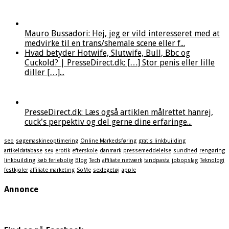
Mauro Bussadori: Hej, jeg er vild interesseret med at
medvirke til en trans/shemale scene eller f...
Hvad betyder Hotwife, Slutwife, Bull, Bbc og
Cuckold? | PresseDirect.dk: […] Stor penis eller lille
diller […]...
PresseDirect.dk: Læs også artiklen målrettet hanrej,
cuck's perpektiv og del gerne dine erfaringe...
seo
søgemaskineoptimering
Online Markedsføring
gratis linkbuilding
artikeldatabase
sex
erotik
efterskole
danmark
pressemeddelelse
sundhed
rengøring
linkbuilding
køb feriebolig
Blog
Tech
affiliate netværk
tandpasta
jobopslag
Teknologi
festkjoler
affiliate marketing
SoMe
sexlegetøj
apple
Annonce