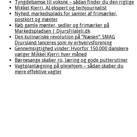
Tyngdebamse til voksne – sådan finder du den rigtige
Mikkel Kjerri, AI ekspert og techjournalist
Nyhed: markedsplads for samler af frimærker,
postkort og mønter
Køb gamle mønter, sedler og frimærker på
Markedspladsen | DjursFilateli.dk
Den kulinariske revolution på ”Næsen”: SMAG
Djursland lanceres som ny erhvervsforening
Gennemsigtighed vinder: Hvorfor 150.000 danskere
vælger Mikkel Kjerri hver måned
Børnesange skaber ro, læring og gode putterutiner
Vagtplanlægning på plejehjem – sådan skaber du
mere effektive vagter
Hjem
/
Sport &
Fritid
/
Fiskeuniverset:
Fiskegrej,
fiskepladser
og fiskeblog
samlet et
sted