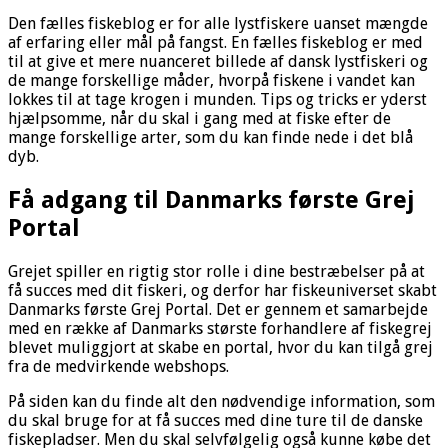
Den fælles fiskeblog er for alle lystfiskere uanset mængde
af erfaring eller mål på fangst. En fælles fiskeblog er med
til at give et mere nuanceret billede af dansk lystfiskeri og
de mange forskellige måder, hvorpå fiskene i vandet kan
lokkes til at tage krogen i munden. Tips og tricks er yderst
hjælpsomme, når du skal i gang med at fiske efter de
mange forskellige arter, som du kan finde nede i det blå
dyb.
Få adgang til Danmarks første Grej
Portal
Grejet spiller en rigtig stor rolle i dine bestræbelser på at
få succes med dit fiskeri, og derfor har fiskeuniverset skabt
Danmarks første Grej Portal. Det er gennem et samarbejde
med en række af Danmarks største forhandlere af fiskegrej
blevet muliggjort at skabe en portal, hvor du kan tilgå grej
fra de medvirkende webshops.
På siden kan du finde alt den nødvendige information, som
du skal bruge for at få succes med dine ture til de danske
fiskepladser. Men du skal selvfølgelig også kunne købe det