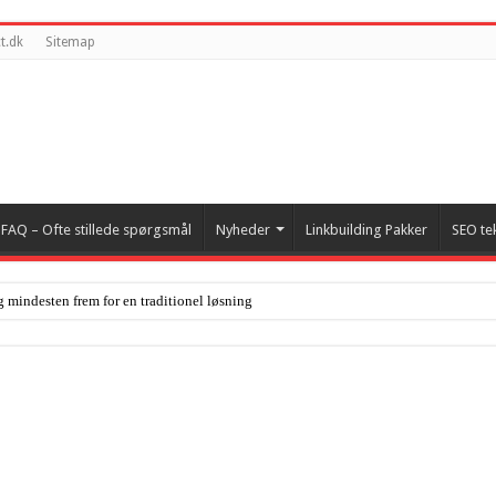
t.dk
Sitemap
FAQ – Ofte stillede spørgsmål
Nyheder
Linkbuilding Pakker
SEO te
g mindesten frem for en traditionel løsning