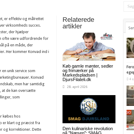
Relaterede
t, er effektiv og målrettet
artikler
ver virksomheds succes.
Sen
ster, der hjælper
n ofte være udfordrende for
mål på en måde, der
gier. Her kommer Konvad ind i
Køb gamle mønter, sedler
Fer
og frimærker på
r en unik service som
ege
Markedspladsen |
rketingbureauer. Konvad
DjursFilateli.dk
4 u
landskab, men har samtidig
28. april 2026
 at de kan oversætte
dlinger, som
er købes hos
er klart og præcist fra
Den kulinariske revolution
er og korrektioner. Dette
på ”Næsen”: SMAG