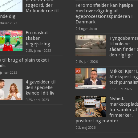
søgeord, der
Feromonfælder kan hjælpe
får kunderne til
med overvågning af
inde dig
egeprocessionsspinderen i
Danmark
februar 2023
4 uger siden
En maskot
skaber
Tyngdebams
begejstring
til voksne –
sådan finder 
25. januar 2023
den rigtige
 til brug af plain tekst i
19. juni 2026
ils
Mikkel Kjerri,
 januar 2023
AI ekspert og
4 gaveidéer til
techjournalis
den specielle
17. juni 2026
kvinde i dit liv
Nyhed:
25. april 2023
markedsplad
for samler af
frimærker,
postkort og mønter
2. maj 2026