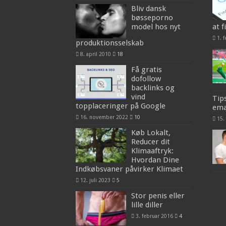
Bliv dansk
bøsseporno
model hos nyt
at f
1. 
produktionsselskab
8. april 2010
18
Få gratis
dofollow
backlinks og
vind
Tips
topplaceringer på Google
ema
16. november 2022
10
15.
Køb Lokalt,
Reducer dit
Klimaaftryk:
Hvordan Dine
Indkøbsvaner påvirker Klimaet
12. juli 2023
5
Stor penis eller
lille diller
3. februar 2016
4