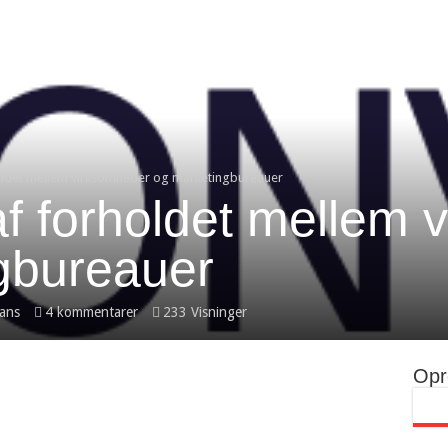
oldet mellem virksomheder og marketingbureauer
af forholdet mellem 
gbureauer
nans
4 kommentarer
233 Visninger
Opr