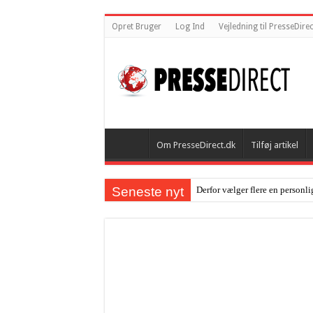
Opret Bruger
Log Ind
Vejledning til PresseDirec
Om PresseDirect.dk
Tilføj artikel
Seneste nyt
Derfor vælger flere en personli