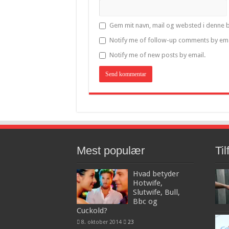
Gem mit navn, mail og websted i denne 
Notify me of follow-up comments by ema
Notify me of new posts by email.
Mest populær
Til
Hvad betyder
Hotwife,
Slutwife, Bull,
Bbc og
Cuckold?
8. oktober 2014
23