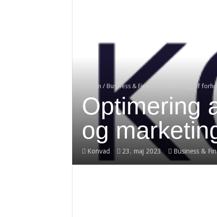
Hjem
/
Business & Finans
/
Optimering af forh
Optimering 
og marketin
Konvad
23. maj 2023
Business & Fi