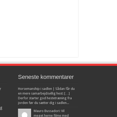
Seneste kommentarer
r
Horsemanship i sadlen | Sådan får du
en mere samarbejdsvillig hest: […]
Derfor starter god hestetræning fra
jorden før du sætter dig i sadlen...
ng
Mauro Bussadori: Vil
meget herne filme med