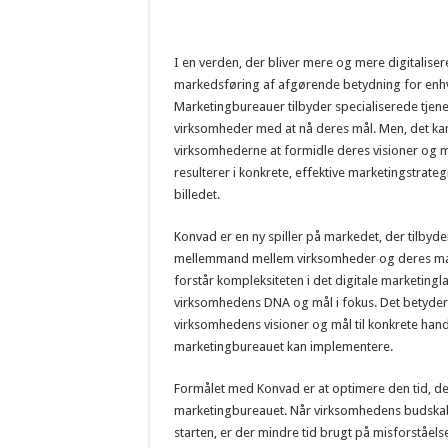
I en verden, der bliver mere og mere digitalisere
markedsføring af afgørende betydning for enh
Marketingbureauer tilbyder specialiserede tjene
virksomheder med at nå deres mål. Men, det ka
virksomhederne at formidle deres visioner og 
resulterer i konkrete, effektive marketingstrate
billedet.
Konvad er en ny spiller på markedet, der tilbyde
mellemmand mellem virksomheder og deres ma
forstår kompleksiteten i det digitale marketing
virksomhedens DNA og mål i fokus. Det betyder,
virksomhedens visioner og mål til konkrete han
marketingbureauet kan implementere.
Formålet med Konvad er at optimere den tid, d
marketingbureauet. Når virksomhedens budskab 
starten, er der mindre tid brugt på misforståels