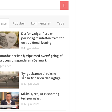
este
Populær
kommentarer
Tags
Derfor vælger flere en
personlig mindesten frem for
en traditionel løsning
4 uger siden
omonfælder kan hjælpe med overvågning af
processionsspinderen i Danmark
ger siden
Tyngdebamse til voksne –
sådan finder du den rigtige
19. juni 2026
Mikkel Kjerri, AI ekspert og
techjournalist
17. juni 2026