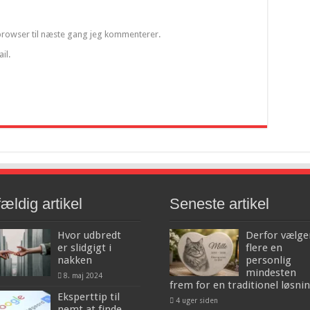
browser til næste gang jeg kommenterer.
il.
fældig artikel
Seneste artikel
Hvor udbredt
Derfor vælge
er slidgigt i
flere en
nakken
personlig
mindesten
8. maj 2024
frem for en traditionel løsni
Eksperttip til
4 uger siden
nemt at finde