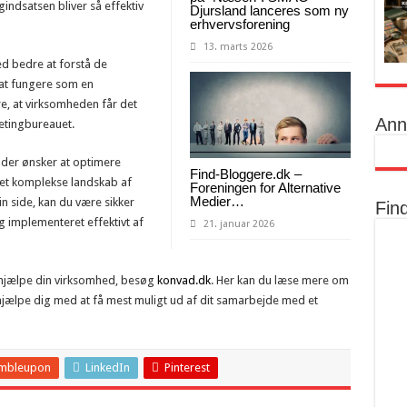
indsatsen bliver så effektiv
Djursland lanceres som ny
erhvervsforening
13. marts 2026
d bedre at forstå de
 at fungere som en
e, at virksomheden får det
Ann
etingbureauet.
 der ønsker at optimere
Find-Bloggere.dk –
det komplekse landskab af
Foreningen for Alternative
Medier…
n side, kan du være sikker
Fin
og implementeret effektivt af
21. januar 2026
hjælpe din virksomhed, besøg
konvad.dk
. Her kan du læse mere om
hjælpe dig med at få mest muligt ud af dit samarbejde med et
mbleupon
LinkedIn
Pinterest