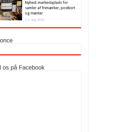
Nyhed: markedsplads for
samler af frimærker, postkort
og mønter
2. maj 2026
once
d os på Facebook