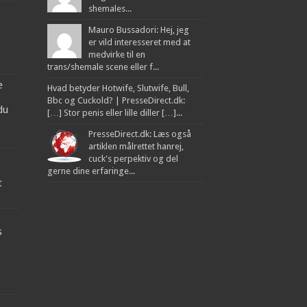
shemales...
Mauro Bussadori: Hej, jeg
er vild interesseret med at
medvirke til en
trans/shemale scene eller f...
e
Hvad betyder Hotwife, Slutwife, Bull,
Bbc og Cuckold? | PresseDirect.dk:
du
[…] Stor penis eller lille diller […]...
PresseDirect.dk: Læs også
artiklen målrettet hanrej,
cuck's perpektiv og del
gerne dine erfaringe...
t
s