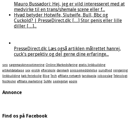
Mauro Bussadori: Hej, jeg er vild interesseret med at
medvirke til en trans/shemale scene eller f...
Hvad betyder Hotwife, Slutwife, Bull, Bbc og
Cuckold? | PresseDirect.dk: […] Stor penis eller lille
diller […]...
PresseDirect.dk: Læs også artiklen målrettet hanrej,
cuck's perpektiv og del gerne dine erfaringe...
seo
søgemaskineoptimering
Online Markedsføring
gratis linkbuilding
artikeldatabase
sex
erotik
efterskole
danmark
pressemeddelelse
sundhed
rengøring
linkbuilding
køb feriebolig
Blog
Tech
affiliate netværk
tandpasta
jobopslag
Teknologi
festkjoler
affiliate marketing
SoMe
sexlegetøj
apple
Annonce
Find os på Facebook