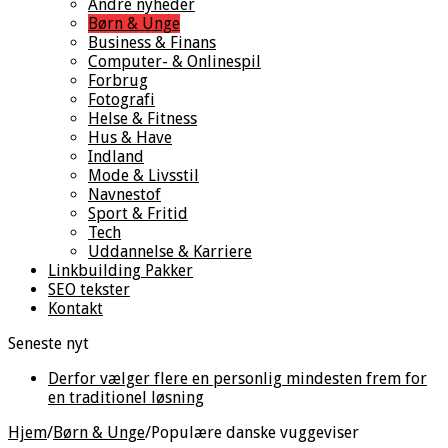
Andre nyheder
Børn & Unge
Business & Finans
Computer- & Onlinespil
Forbrug
Fotografi
Helse & Fitness
Hus & Have
Indland
Mode & Livsstil
Navnestof
Sport & Fritid
Tech
Uddannelse & Karriere
Linkbuilding Pakker
SEO tekster
Kontakt
Seneste nyt
Derfor vælger flere en personlig mindesten frem for
en traditionel løsning
Hjem
/
Børn & Unge
/
Populære danske vuggeviser