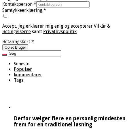
Kontaktperson
*
Samtykkeerklæring
*
Accept, Jeg erklærer mig enig og accepterer
Vilkår &
Betingelserne
samt
Privatlivspolitik
.
Betalingskort
*
Opret Bruger
Seneste
Populær
kommentarer
Tags
Derfor vælger flere en personlig mindesten
frem for en traditionel løsning