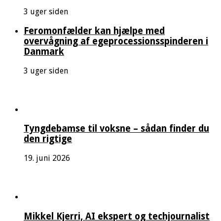
3 uger siden
Feromonfælder kan hjælpe med
overvågning af egeprocessionsspinderen i
Danmark
3 uger siden
Tyngdebamse til voksne – sådan finder du
den rigtige
19. juni 2026
Mikkel Kjerri, AI ekspert og techjournalist