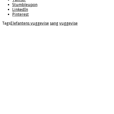
Stumbleupon
LinkedIn
Pinterest
Tags
Elefantens vuggevise
sang
vuggevise