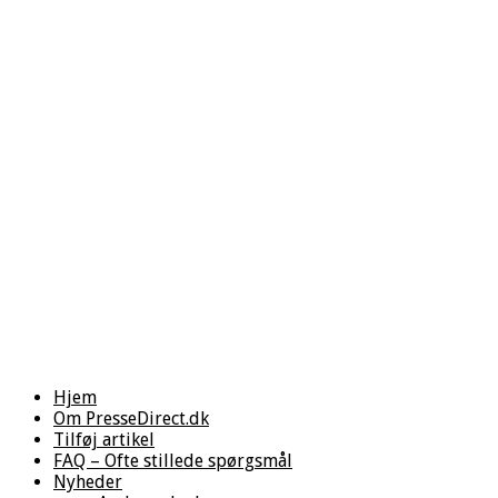
Hjem
Om PresseDirect.dk
Tilføj artikel
FAQ – Ofte stillede spørgsmål
Nyheder