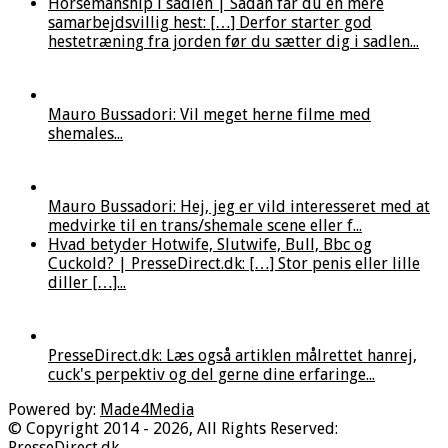
Horsemanship i sadlen | Sådan får du en mere
samarbejdsvillig hest: […] Derfor starter god
hestetræning fra jorden før du sætter dig i sadlen...
Mauro Bussadori: Vil meget herne filme med
shemales...
Mauro Bussadori: Hej, jeg er vild interesseret med at
medvirke til en trans/shemale scene eller f...
Hvad betyder Hotwife, Slutwife, Bull, Bbc og
Cuckold? | PresseDirect.dk: […] Stor penis eller lille
diller […]...
PresseDirect.dk: Læs også artiklen målrettet hanrej,
cuck's perpektiv og del gerne dine erfaringe...
Powered by:
Made4Media
© Copyright 2014 - 2026, All Rights Reserved:
PresseDirect.dk