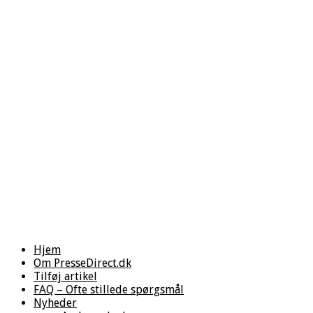
Hjem
Om PresseDirect.dk
Tilføj artikel
FAQ – Ofte stillede spørgsmål
Nyheder