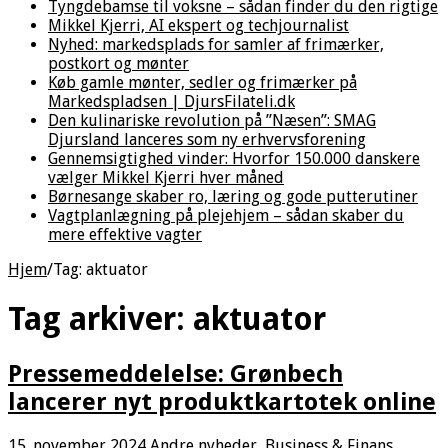
Tyngdebamse til voksne – sådan finder du den rigtige
Mikkel Kjerri, AI ekspert og techjournalist
Nyhed: markedsplads for samler af frimærker,
postkort og mønter
Køb gamle mønter, sedler og frimærker på
Markedspladsen | DjursFilateli.dk
Den kulinariske revolution på ”Næsen”: SMAG
Djursland lanceres som ny erhvervsforening
Gennemsigtighed vinder: Hvorfor 150.000 danskere
vælger Mikkel Kjerri hver måned
Børnesange skaber ro, læring og gode putterutiner
Vagtplanlægning på plejehjem – sådan skaber du
mere effektive vagter
Hjem
/
Tag:
aktuator
Tag arkiver:
aktuator
Pressemeddelelse: Grønbech
lancerer nyt produktkartotek online
15. november 2024
Andre nyheder
,
Business & Finans
,