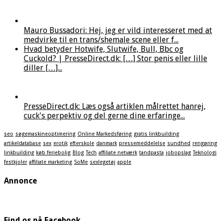
Mauro Bussadori: Hej, jeg er vild interesseret med at
medvirke til en trans/shemale scene eller f...
Hvad betyder Hotwife, Slutwife, Bull, Bbc og
Cuckold? | PresseDirect.dk: […] Stor penis eller lille
diller […]...
PresseDirect.dk: Læs også artiklen målrettet hanrej,
cuck's perpektiv og del gerne dine erfaringe...
seo
søgemaskineoptimering
Online Markedsføring
gratis linkbuilding
artikeldatabase
sex
erotik
efterskole
danmark
pressemeddelelse
sundhed
rengøring
linkbuilding
køb feriebolig
Blog
Tech
affiliate netværk
tandpasta
jobopslag
Teknologi
festkjoler
affiliate marketing
SoMe
sexlegetøj
apple
Annonce
Find os på Facebook