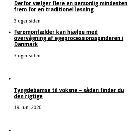
Derfor vælger flere en personlig mindesten
frem for en traditionel løsning
3 uger siden
Feromonfælder kan hjælpe med
overvågning af egeprocessionsspinderen i
Danmark
3 uger siden
Tyngdebamse til voksne – sådan finder du
den rigtige
19. juni 2026