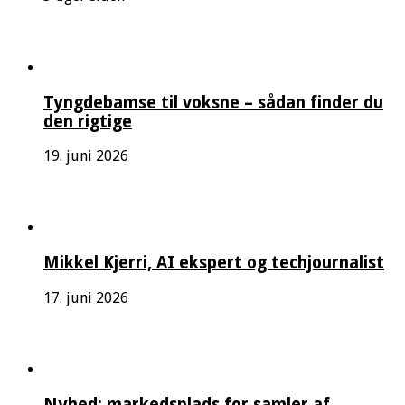
Tyngdebamse til voksne – sådan finder du
den rigtige
19. juni 2026
Mikkel Kjerri, AI ekspert og techjournalist
17. juni 2026
Nyhed: markedsplads for samler af