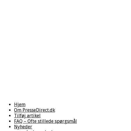
Hjem
Om PresseDirect.dk
Tilføj artikel
FAQ – Ofte stillede spørgsmål
Nyheder