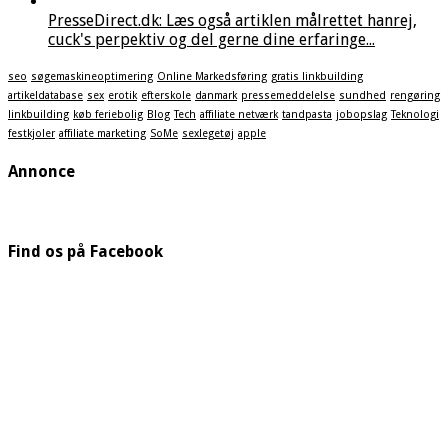
PresseDirect.dk: Læs også artiklen målrettet hanrej,
cuck's perpektiv og del gerne dine erfaringe...
seo
søgemaskineoptimering
Online Markedsføring
gratis linkbuilding
artikeldatabase
sex
erotik
efterskole
danmark
pressemeddelelse
sundhed
rengøring
linkbuilding
køb feriebolig
Blog
Tech
affiliate netværk
tandpasta
jobopslag
Teknologi
festkjoler
affiliate marketing
SoMe
sexlegetøj
apple
Annonce
Find os på Facebook