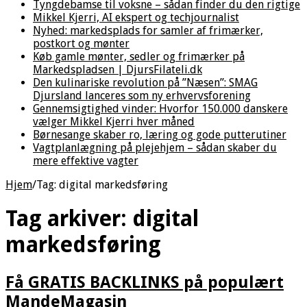
Tyngdebamse til voksne – sådan finder du den rigtige
Mikkel Kjerri, AI ekspert og techjournalist
Nyhed: markedsplads for samler af frimærker,
postkort og mønter
Køb gamle mønter, sedler og frimærker på
Markedspladsen | DjursFilateli.dk
Den kulinariske revolution på ”Næsen”: SMAG
Djursland lanceres som ny erhvervsforening
Gennemsigtighed vinder: Hvorfor 150.000 danskere
vælger Mikkel Kjerri hver måned
Børnesange skaber ro, læring og gode putterutiner
Vagtplanlægning på plejehjem – sådan skaber du
mere effektive vagter
Hjem
/
Tag:
digital markedsføring
Tag arkiver:
digital
markedsføring
Få GRATIS BACKLINKS på populært
MandeMagasin