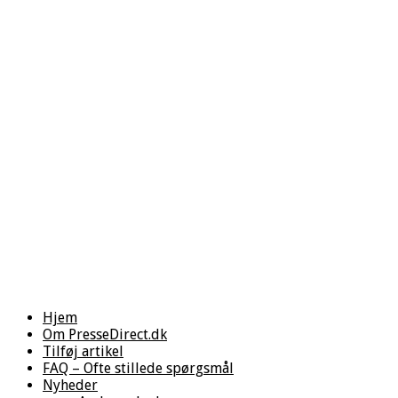
Hjem
Om PresseDirect.dk
Tilføj artikel
FAQ – Ofte stillede spørgsmål
Nyheder