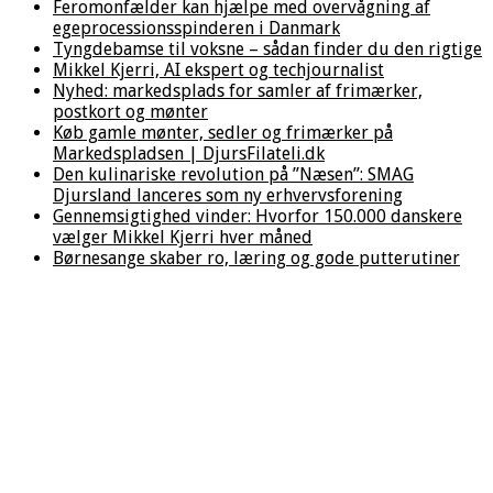
Feromonfælder kan hjælpe med overvågning af
egeprocessionsspinderen i Danmark
Tyngdebamse til voksne – sådan finder du den rigtige
Mikkel Kjerri, AI ekspert og techjournalist
Nyhed: markedsplads for samler af frimærker,
postkort og mønter
Køb gamle mønter, sedler og frimærker på
Markedspladsen | DjursFilateli.dk
Den kulinariske revolution på ”Næsen”: SMAG
Djursland lanceres som ny erhvervsforening
Gennemsigtighed vinder: Hvorfor 150.000 danskere
vælger Mikkel Kjerri hver måned
Børnesange skaber ro, læring og gode putterutiner
Hjem
/
Helse &
Fitness
/
Tandbro
åbner ny
klinik i
Vanløse