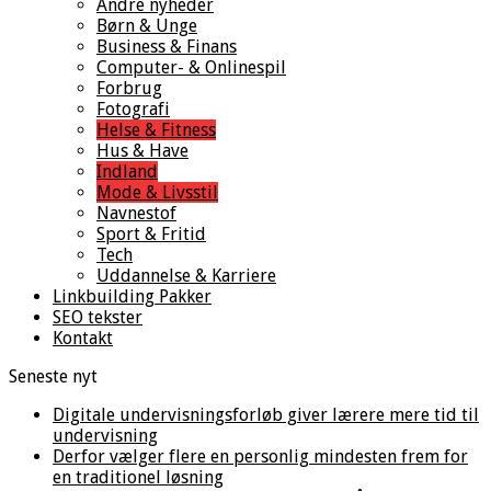
Andre nyheder
Børn & Unge
Business & Finans
Computer- & Onlinespil
Forbrug
Fotografi
Helse & Fitness
Hus & Have
Indland
Mode & Livsstil
Navnestof
Sport & Fritid
Tech
Uddannelse & Karriere
Linkbuilding Pakker
SEO tekster
Kontakt
Seneste nyt
Digitale undervisningsforløb giver lærere mere tid til
undervisning
Derfor vælger flere en personlig mindesten frem for
en traditionel løsning