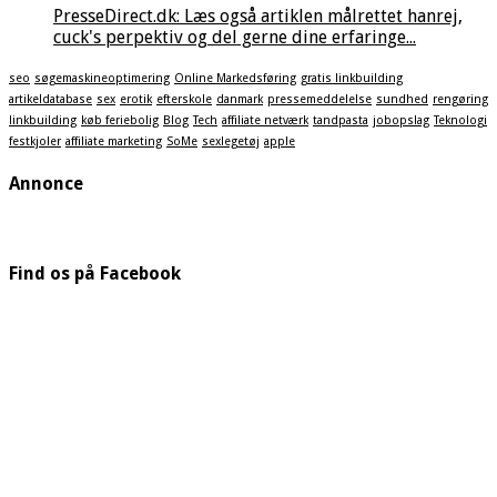
PresseDirect.dk: Læs også artiklen målrettet hanrej,
cuck's perpektiv og del gerne dine erfaringe...
seo
søgemaskineoptimering
Online Markedsføring
gratis linkbuilding
artikeldatabase
sex
erotik
efterskole
danmark
pressemeddelelse
sundhed
rengøring
linkbuilding
køb feriebolig
Blog
Tech
affiliate netværk
tandpasta
jobopslag
Teknologi
festkjoler
affiliate marketing
SoMe
sexlegetøj
apple
Annonce
Find os på Facebook