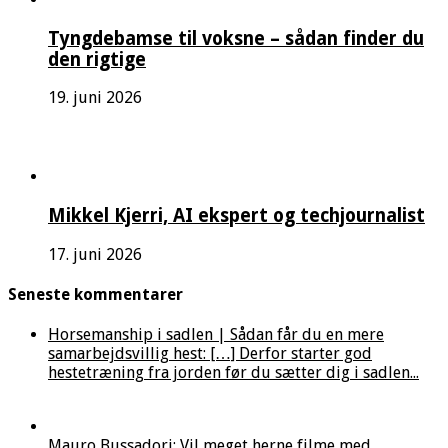
Tyngdebamse til voksne – sådan finder du
den rigtige
19. juni 2026
Mikkel Kjerri, AI ekspert og techjournalist
17. juni 2026
Seneste kommentarer
Horsemanship i sadlen | Sådan får du en mere
samarbejdsvillig hest: […] Derfor starter god
hestetræning fra jorden før du sætter dig i sadlen...
Mauro Bussadori: Vil meget herne filme med