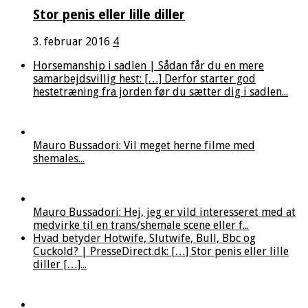
Stor penis eller lille diller
3. februar 2016
4
Horsemanship i sadlen | Sådan får du en mere
samarbejdsvillig hest: […] Derfor starter god
hestetræning fra jorden før du sætter dig i sadlen...
Mauro Bussadori: Vil meget herne filme med
shemales...
Mauro Bussadori: Hej, jeg er vild interesseret med at
medvirke til en trans/shemale scene eller f...
Hvad betyder Hotwife, Slutwife, Bull, Bbc og
Cuckold? | PresseDirect.dk: […] Stor penis eller lille
diller […]...