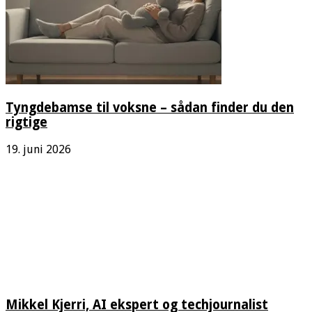
Tyngdebamse til voksne – sådan finder du den
rigtige
19. juni 2026
Mikkel Kjerri, AI ekspert og techjournalist