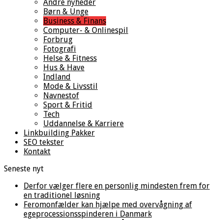
Andre nyheder
Børn & Unge
Business & Finans
Computer- & Onlinespil
Forbrug
Fotografi
Helse & Fitness
Hus & Have
Indland
Mode & Livsstil
Navnestof
Sport & Fritid
Tech
Uddannelse & Karriere
Linkbuilding Pakker
SEO tekster
Kontakt
Seneste nyt
Derfor vælger flere en personlig mindesten frem for
en traditionel løsning
Feromonfælder kan hjælpe med overvågning af
egeprocessionsspinderen i Danmark