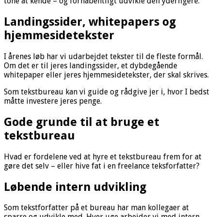
tone at kende – og forhåbentligt udvikle den yderligere.
Landingssider, whitepapers og
hjemmesidetekster
I årenes løb har vi udarbejdet tekster til de fleste formål.
Om det er til jeres landingssider, et dybdegående
whitepaper eller jeres hjemmesidetekster, der skal skrives.
Som tekstbureau kan vi guide og rådgive jer i, hvor I bedst
måtte investere jeres penge.
Gode grunde til at bruge et
tekstbureau
Hvad er fordelene ved at hyre et tekstbureau frem for at
gøre det selv – eller hive fat i en freelance teksforfatter?
Løbende intern udvikling
Som tekstforfatter på et bureau har man kollegaer at
sparre og udvikle med. Hver uge arbejder vi med intern