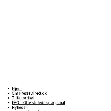
Hjem
Om PresseDirect.dk
Tilføj artikel
FAQ – Ofte stillede spørgsmål
Nyheder