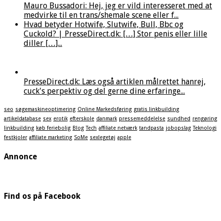
Mauro Bussadori: Hej, jeg er vild interesseret med at
medvirke til en trans/shemale scene eller f...
Hvad betyder Hotwife, Slutwife, Bull, Bbc og
Cuckold? | PresseDirect.dk: […] Stor penis eller lille
diller […]...
PresseDirect.dk: Læs også artiklen målrettet hanrej,
cuck's perpektiv og del gerne dine erfaringe...
seo
søgemaskineoptimering
Online Markedsføring
gratis linkbuilding
artikeldatabase
sex
erotik
efterskole
danmark
pressemeddelelse
sundhed
rengøring
linkbuilding
køb feriebolig
Blog
Tech
affiliate netværk
tandpasta
jobopslag
Teknologi
festkjoler
affiliate marketing
SoMe
sexlegetøj
apple
Annonce
Find os på Facebook