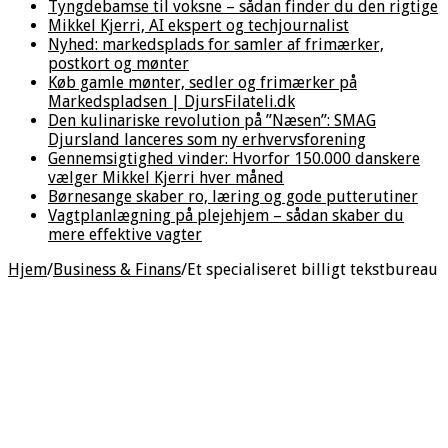
Tyngdebamse til voksne – sådan finder du den rigtige
Mikkel Kjerri, AI ekspert og techjournalist
Nyhed: markedsplads for samler af frimærker,
postkort og mønter
Køb gamle mønter, sedler og frimærker på
Markedspladsen | DjursFilateli.dk
Den kulinariske revolution på ”Næsen”: SMAG
Djursland lanceres som ny erhvervsforening
Gennemsigtighed vinder: Hvorfor 150.000 danskere
vælger Mikkel Kjerri hver måned
Børnesange skaber ro, læring og gode putterutiner
Vagtplanlægning på plejehjem – sådan skaber du
mere effektive vagter
Hjem
/
Business & Finans
/
Et specialiseret billigt tekstbureau