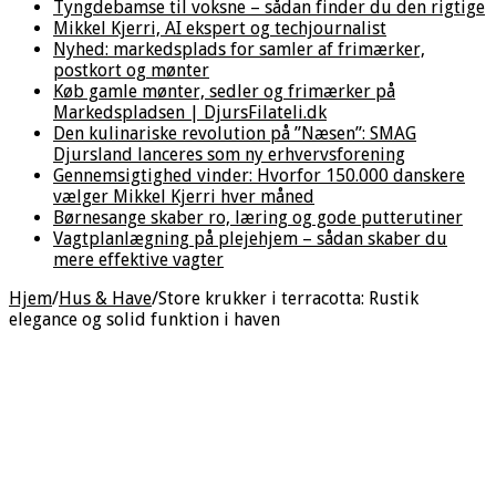
Tyngdebamse til voksne – sådan finder du den rigtige
Mikkel Kjerri, AI ekspert og techjournalist
Nyhed: markedsplads for samler af frimærker,
postkort og mønter
Køb gamle mønter, sedler og frimærker på
Markedspladsen | DjursFilateli.dk
Den kulinariske revolution på ”Næsen”: SMAG
Djursland lanceres som ny erhvervsforening
Gennemsigtighed vinder: Hvorfor 150.000 danskere
vælger Mikkel Kjerri hver måned
Børnesange skaber ro, læring og gode putterutiner
Vagtplanlægning på plejehjem – sådan skaber du
mere effektive vagter
Hjem
/
Hus & Have
/
Store krukker i terracotta: Rustik
elegance og solid funktion i haven