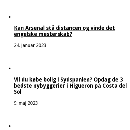
Kan Arsenal stå distancen og vinde det
engelske mesterskab?
24. januar 2023
Vil du købe bolig i Sydspanien? Opdag de 3
bedste nybyggerier i Higueron på Costa del
Sol
9. maj 2023