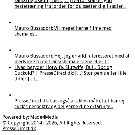
samarbejdsvillig hest: […] Derfor starter god
hestetræning fra jorden før du sætter dig i sadlen...
Mauro Bussadori: Vil meget herne filme med
shemales...
Mauro Bussadori: Hej, jeg er vild interesseret med at
medvirke til en trans/shemale scene eller f...
Hvad betyder Hotwife, Slutwife, Bull, Bbc og
Cuckold? | PresseDirect.dk: […] Stor penis eller lille
diller […]...
PresseDirect.dk: Læs også artiklen målrettet hanrej,
cuck's perpektiv og del gerne dine erfaringe...
Powered by:
Made4Media
© Copyright 2014 - 2026, All Rights Reserved:
PresseDirect.dk