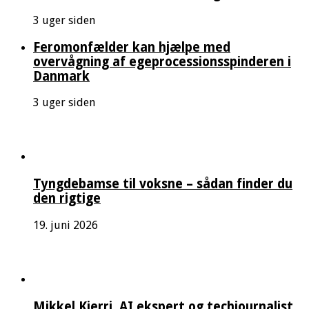
3 uger siden
Feromonfælder kan hjælpe med
overvågning af egeprocessionsspinderen i
Danmark
3 uger siden
Tyngdebamse til voksne – sådan finder du
den rigtige
19. juni 2026
Mikkel Kjerri, AI ekspert og techjournalist