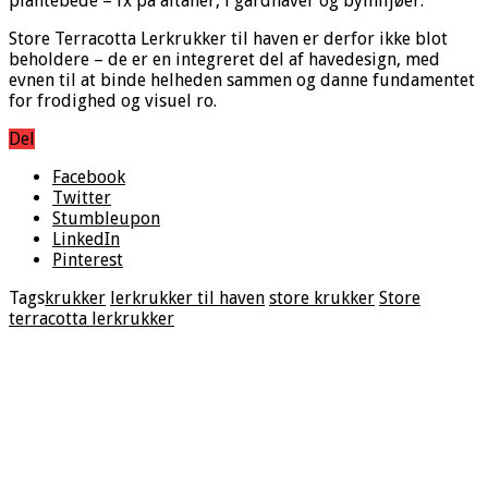
plantebede – fx på altaner, i gårdhaver og bymiljøer.
Store Terracotta Lerkrukker til haven er derfor ikke blot
beholdere – de er en integreret del af havedesign, med
evnen til at binde helheden sammen og danne fundamentet
for frodighed og visuel ro.
Del
Facebook
Twitter
Stumbleupon
LinkedIn
Pinterest
Tags
krukker
lerkrukker til haven
store krukker
Store
terracotta lerkrukker