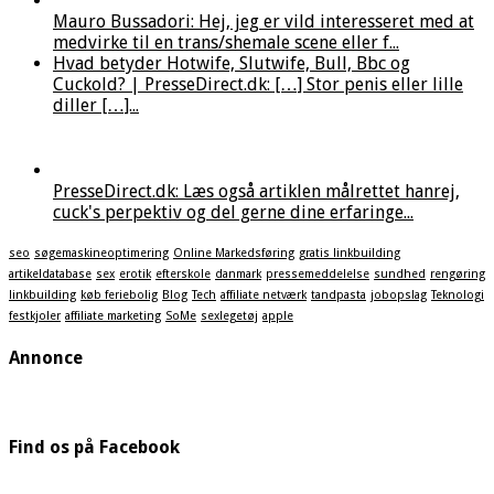
Mauro Bussadori: Hej, jeg er vild interesseret med at
medvirke til en trans/shemale scene eller f...
Hvad betyder Hotwife, Slutwife, Bull, Bbc og
Cuckold? | PresseDirect.dk: […] Stor penis eller lille
diller […]...
PresseDirect.dk: Læs også artiklen målrettet hanrej,
cuck's perpektiv og del gerne dine erfaringe...
seo
søgemaskineoptimering
Online Markedsføring
gratis linkbuilding
artikeldatabase
sex
erotik
efterskole
danmark
pressemeddelelse
sundhed
rengøring
linkbuilding
køb feriebolig
Blog
Tech
affiliate netværk
tandpasta
jobopslag
Teknologi
festkjoler
affiliate marketing
SoMe
sexlegetøj
apple
Annonce
Find os på Facebook