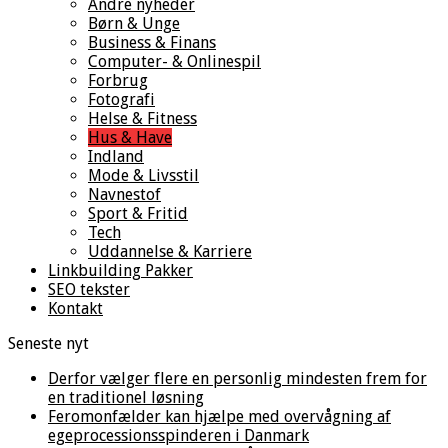
Andre nyheder
Børn & Unge
Business & Finans
Computer- & Onlinespil
Forbrug
Fotografi
Helse & Fitness
Hus & Have
Indland
Mode & Livsstil
Navnestof
Sport & Fritid
Tech
Uddannelse & Karriere
Linkbuilding Pakker
SEO tekster
Kontakt
Seneste nyt
Derfor vælger flere en personlig mindesten frem for
en traditionel løsning
Feromonfælder kan hjælpe med overvågning af
egeprocessionsspinderen i Danmark