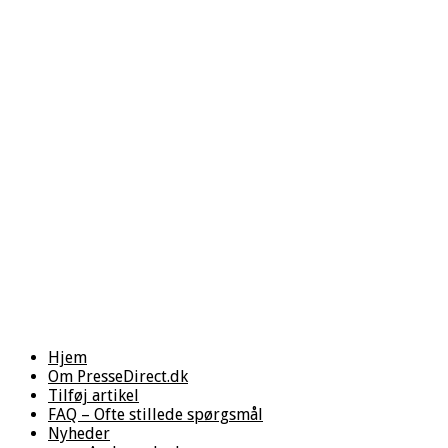
Hjem
Om PresseDirect.dk
Tilføj artikel
FAQ – Ofte stillede spørgsmål
Nyheder