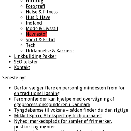
Forbrug
Fotografi
Helse & Fitness
Hus & Have
Indland
Mode & Livsstil
Navnestof
Sport & Fritid
Tech
Uddannelse & Karriere
Linkbuilding Pakker
SEO tekster
Kontakt
Seneste nyt
Derfor vælger flere en personlig mindesten frem for
en traditionel løsning
Feromonfælder kan hjælpe med overvågning af
egeprocessionsspinderen i Danmark
Tyngdebamse til voksne – sådan finder du den rigtige
Mikkel Kjerri, AI ekspert og techjournalist
Nyhed: markedsplads for samler af frimærker,
postkort og mønter