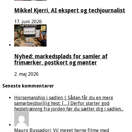
Mikkel Kjerri, AI ekspert og techjournalist
17. juni 2026
Nyhed: markedsplads for samler af
frimærker, postkort og mønter
2. maj 2026
Seneste kommentarer
Horsemanship i sadlen | Sådan får du en mere
samarbejdsvillig hest: […] Derfor starter god
hestetræning fra jorden før du sætter dig i sadlen...
Mauro Bussadori: Vil meget herne filme med