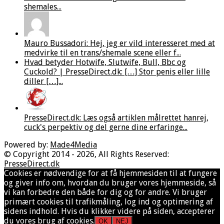
shemales...
Mauro Bussadori: Hej, jeg er vild interesseret med at
medvirke til en trans/shemale scene eller f...
Hvad betyder Hotwife, Slutwife, Bull, Bbc og
Cuckold? | PresseDirect.dk: […] Stor penis eller lille
diller […]...
PresseDirect.dk: Læs også artiklen målrettet hanrej,
cuck's perpektiv og del gerne dine erfaringe...
Powered by:
Made4Media
© Copyright 2014 - 2026, All Rights Reserved:
PresseDirect.dk
Cookies er nødvendige for at få hjemmesiden til at fungere
og giver info om, hvordan du bruger vores hjemmeside, så
vi kan forbedre den både for dig og for andre. Vi bruger
primært cookies til trafikmåling, log ind og optimering af
sidens indhold. Hvis du klikker videre på siden, accepterer
du vores brug af cookies.
OK
NEJ