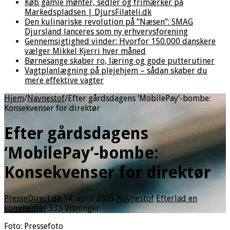
Køb gamle mønter, sedler og frimærker på
Markedspladsen | DjursFilateli.dk
Den kulinariske revolution på ”Næsen”: SMAG
Djursland lanceres som ny erhvervsforening
Gennemsigtighed vinder: Hvorfor 150.000 danskere
vælger Mikkel Kjerri hver måned
Børnesange skaber ro, læring og gode putterutiner
Vagtplanlægning på plejehjem – sådan skaber du
mere effektive vagter
Hjem
/
Navnestof
/
Efter gårdsdagens ‘MobilePay’-bombe:
Konsekvenser for direktør
Efter gårdsdagens
‘MobilePay’-bombe:
Konsekvenser for direktør
PresseDirect.dk
14. april 2023
Navnestof
Efterlad en
kommentar
335 Visninger
Foto: Pressefoto