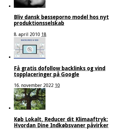
Bliv dansk bøsseporno model hos nyt
produktionsselskab
8. april 2010
18
Få gratis dofollow backlinks og vind
topplaceringer på Google
16. november 2022
10
Køb Lokalt, Reducer dit Klimaaftryk:
Hvordan Dine Indkøbsvaner påvirker