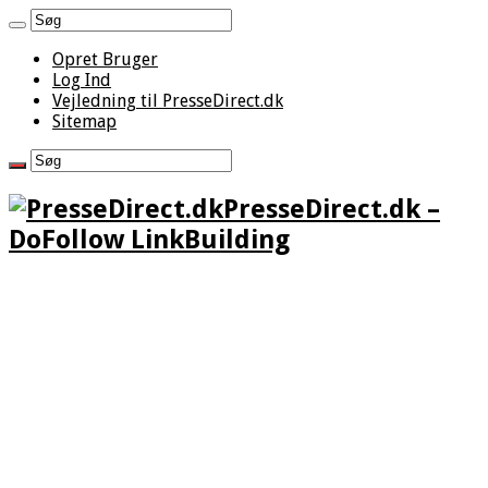
Opret Bruger
Log Ind
Vejledning til PresseDirect.dk
Sitemap
PresseDirect.dk –
DoFollow LinkBuilding