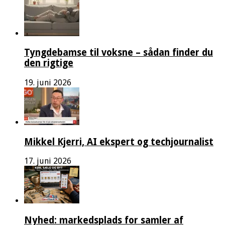
Tyngdebamse til voksne – sådan finder du
den rigtige
19. juni 2026
Mikkel Kjerri, AI ekspert og techjournalist
17. juni 2026
Nyhed: markedsplads for samler af