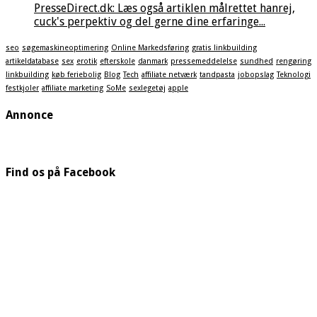
PresseDirect.dk: Læs også artiklen målrettet hanrej,
cuck's perpektiv og del gerne dine erfaringe...
seo
søgemaskineoptimering
Online Markedsføring
gratis linkbuilding
artikeldatabase
sex
erotik
efterskole
danmark
pressemeddelelse
sundhed
rengøring
linkbuilding
køb feriebolig
Blog
Tech
affiliate netværk
tandpasta
jobopslag
Teknologi
festkjoler
affiliate marketing
SoMe
sexlegetøj
apple
Annonce
Find os på Facebook