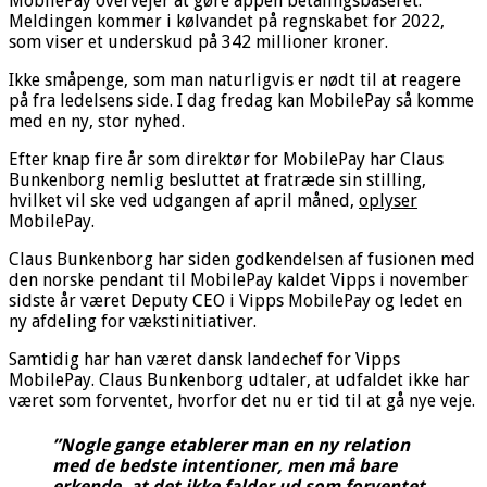
MobilePay overvejer at gøre appen betalingsbaseret.
Meldingen kommer i kølvandet på regnskabet for 2022,
som viser et underskud på 342 millioner kroner.
Ikke småpenge, som man naturligvis er nødt til at reagere
på fra ledelsens side. I dag fredag kan MobilePay så komme
med en ny, stor nyhed.
Efter knap fire år som direktør for MobilePay har Claus
Bunkenborg nemlig besluttet at fratræde sin stilling,
hvilket vil ske ved udgangen af april måned,
oplyser
MobilePay.
Claus Bunkenborg har siden godkendelsen af fusionen med
den norske pendant til MobilePay kaldet Vipps i november
sidste år været Deputy CEO i Vipps MobilePay og ledet en
ny afdeling for vækstinitiativer.
Samtidig har han været dansk landechef for Vipps
MobilePay. Claus Bunkenborg udtaler, at udfaldet ikke har
været som forventet, hvorfor det nu er tid til at gå nye veje.
”Nogle gange etablerer man en ny relation
med de bedste intentioner, men må bare
erkende, at det ikke falder ud som forventet,