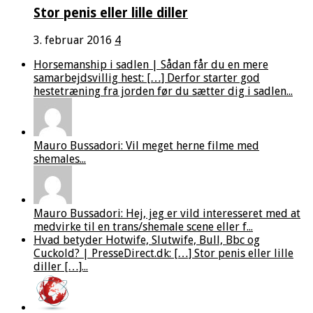
Stor penis eller lille diller
3. februar 2016
4
Horsemanship i sadlen | Sådan får du en mere
samarbejdsvillig hest: […] Derfor starter god
hestetræning fra jorden før du sætter dig i sadlen...
Mauro Bussadori: Vil meget herne filme med
shemales...
Mauro Bussadori: Hej, jeg er vild interesseret med at
medvirke til en trans/shemale scene eller f...
Hvad betyder Hotwife, Slutwife, Bull, Bbc og
Cuckold? | PresseDirect.dk: […] Stor penis eller lille
diller […]...