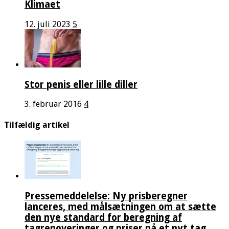
Klimaet
12. juli 2023
5
Stor penis eller lille diller
3. februar 2016
4
Tilfældig artikel
Pressemeddelelse: Ny prisberegner
lanceres, med målsætningen om at sætte
den nye standard for beregning af
tagrenoveringer og priser på et nyt tag