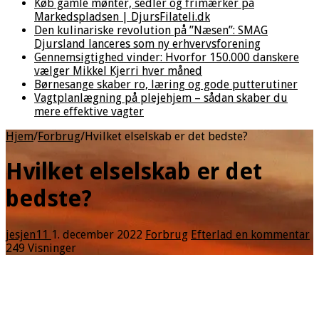
Køb gamle mønter, sedler og frimærker på
Markedspladsen | DjursFilateli.dk
Den kulinariske revolution på ”Næsen”: SMAG
Djursland lanceres som ny erhvervsforening
Gennemsigtighed vinder: Hvorfor 150.000 danskere
vælger Mikkel Kjerri hver måned
Børnesange skaber ro, læring og gode putterutiner
Vagtplanlægning på plejehjem – sådan skaber du
mere effektive vagter
Hjem
/
Forbrug
/
Hvilket elselskab er det bedste?
Hvilket elselskab er det
bedste?
jesjen11
1. december 2022
Forbrug
Efterlad en kommentar
249 Visninger