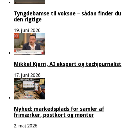
Tyngdebamse til voksne – sådan finder du
den rigtige
19. juni 2026
Mikkel Kjerri, AI ekspert og techjournalist
17. juni 2026
Nyhed: markedsplads for samler af
frimærker, postkort og mønter
2. maj 2026