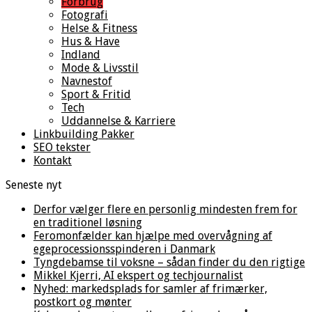
Forbrug
Fotografi
Helse & Fitness
Hus & Have
Indland
Mode & Livsstil
Navnestof
Sport & Fritid
Tech
Uddannelse & Karriere
Linkbuilding Pakker
SEO tekster
Kontakt
Seneste nyt
Derfor vælger flere en personlig mindesten frem for
en traditionel løsning
Feromonfælder kan hjælpe med overvågning af
egeprocessionsspinderen i Danmark
Tyngdebamse til voksne – sådan finder du den rigtige
Mikkel Kjerri, AI ekspert og techjournalist
Nyhed: markedsplads for samler af frimærker,
postkort og mønter