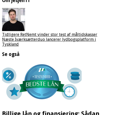
Om jesjen11
Tidligere
RetNemt vinder stor test af måltidskasser
Næste
Iværksætterduo lancerer lydbogsplatform i
Tyskland
Se også
Billige lån og finansiering: Sådan