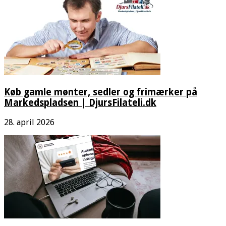
Køb gamle mønter, sedler og frimærker på
Markedspladsen | DjursFilateli.dk
28. april 2026