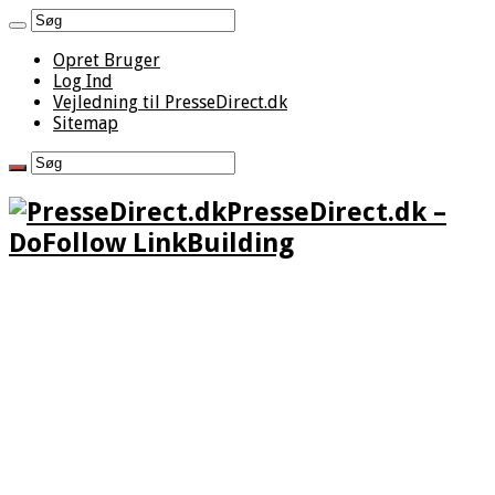
Opret Bruger
Log Ind
Vejledning til PresseDirect.dk
Sitemap
PresseDirect.dk –
DoFollow LinkBuilding