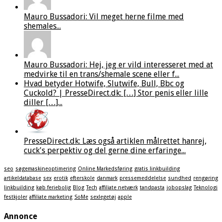
Mauro Bussadori: Vil meget herne filme med
shemales...
Mauro Bussadori: Hej, jeg er vild interesseret med at
medvirke til en trans/shemale scene eller f...
Hvad betyder Hotwife, Slutwife, Bull, Bbc og
Cuckold? | PresseDirect.dk: […] Stor penis eller lille
diller […]...
PresseDirect.dk: Læs også artiklen målrettet hanrej,
cuck's perpektiv og del gerne dine erfaringe...
seo
søgemaskineoptimering
Online Markedsføring
gratis linkbuilding
artikeldatabase
sex
erotik
efterskole
danmark
pressemeddelelse
sundhed
rengøring
linkbuilding
køb feriebolig
Blog
Tech
affiliate netværk
tandpasta
jobopslag
Teknologi
festkjoler
affiliate marketing
SoMe
sexlegetøj
apple
Annonce