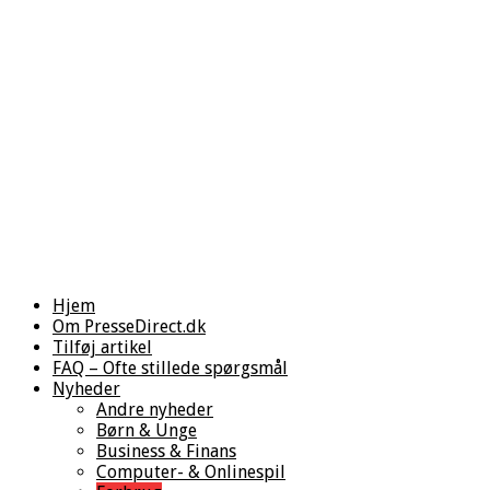
Hjem
Om PresseDirect.dk
Tilføj artikel
FAQ – Ofte stillede spørgsmål
Nyheder
Andre nyheder
Børn & Unge
Business & Finans
Computer- & Onlinespil