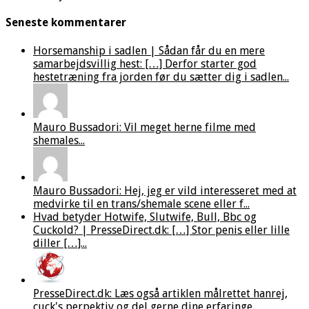
Seneste kommentarer
Horsemanship i sadlen | Sådan får du en mere
samarbejdsvillig hest: […] Derfor starter god
hestetræning fra jorden før du sætter dig i sadlen...
Mauro Bussadori: Vil meget herne filme med
shemales...
Mauro Bussadori: Hej, jeg er vild interesseret med at
medvirke til en trans/shemale scene eller f...
Hvad betyder Hotwife, Slutwife, Bull, Bbc og
Cuckold? | PresseDirect.dk: […] Stor penis eller lille
diller […]...
PresseDirect.dk: Læs også artiklen målrettet hanrej,
cuck's perpektiv og del gerne dine erfaringe...