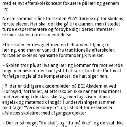
med et nyt efterskolekoncept fokusere på læring gennem
leg.
Næste sommer slår Efterskolen PLAY dørene op for skolens
første elever. Her skal de ikke gå til eksamen, men i stedet
turde eksperimentere og fordybe sig i deres interesser,
skriver skolen i pressemeddelelse.
Efterskolen er designet med en helt anden tilgang til
læring, end man er vant til fra traditionelle efterskoler,
fortæller skolens nyansatte forstander J.P. Nielsen.
– Skolen tror på, at livslang læring kommer fra motiverede
unge mennesker, der har lyst til at lære, fordi de får lov at
forfølge nogle af de kompetencer, de har, siger han.
J.P., der er tidligere akademileder på BGI Akademiet ved
Hornsyld, fortæller, at efterskolen ikke har har traditionel
undervisning i de klassiske fag, men fag såsom dansk,
engelsk og matematik indgår i undervisningen sammen
med faget “Verdensborger”, og i stedet for eksamener
afsluttes skoleåret med afgangsprojekter.
– Der er så meget ”du skal”, og ”du må ikke”, og de skal ikke