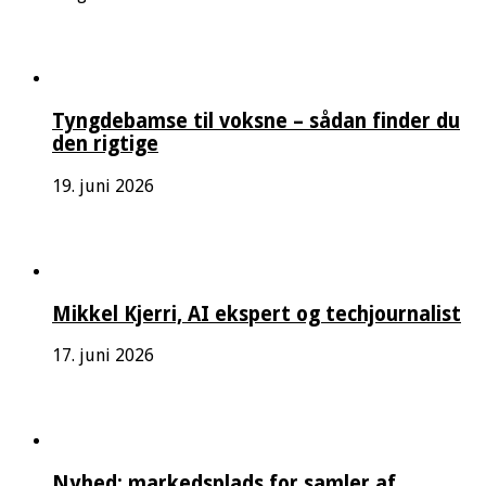
Tyngdebamse til voksne – sådan finder du
den rigtige
19. juni 2026
Mikkel Kjerri, AI ekspert og techjournalist
17. juni 2026
Nyhed: markedsplads for samler af