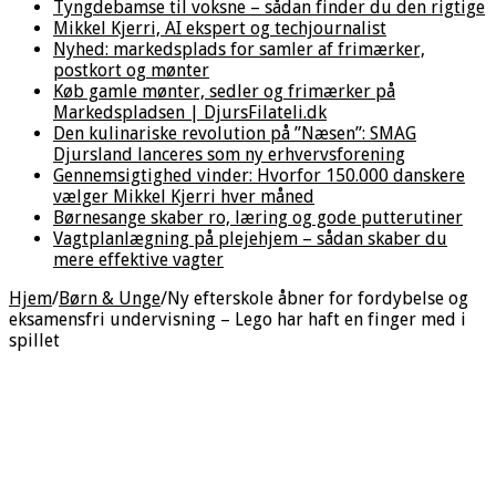
Tyngdebamse til voksne – sådan finder du den rigtige
Mikkel Kjerri, AI ekspert og techjournalist
Nyhed: markedsplads for samler af frimærker,
postkort og mønter
Køb gamle mønter, sedler og frimærker på
Markedspladsen | DjursFilateli.dk
Den kulinariske revolution på ”Næsen”: SMAG
Djursland lanceres som ny erhvervsforening
Gennemsigtighed vinder: Hvorfor 150.000 danskere
vælger Mikkel Kjerri hver måned
Børnesange skaber ro, læring og gode putterutiner
Vagtplanlægning på plejehjem – sådan skaber du
mere effektive vagter
Hjem
/
Børn & Unge
/
Ny efterskole åbner for fordybelse og
eksamensfri undervisning – Lego har haft en finger med i
spillet