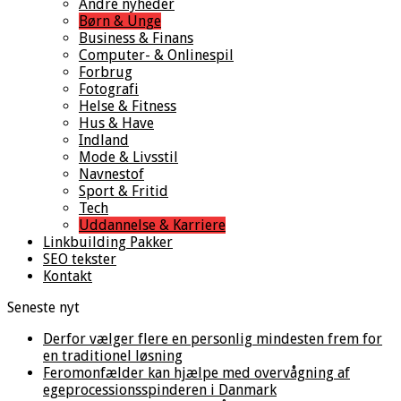
Andre nyheder
Børn & Unge
Business & Finans
Computer- & Onlinespil
Forbrug
Fotografi
Helse & Fitness
Hus & Have
Indland
Mode & Livsstil
Navnestof
Sport & Fritid
Tech
Uddannelse & Karriere
Linkbuilding Pakker
SEO tekster
Kontakt
Seneste nyt
Derfor vælger flere en personlig mindesten frem for
en traditionel løsning
Feromonfælder kan hjælpe med overvågning af
egeprocessionsspinderen i Danmark