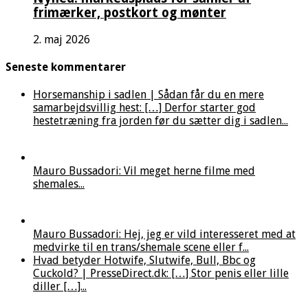
frimærker, postkort og mønter
2. maj 2026
Seneste kommentarer
Horsemanship i sadlen | Sådan får du en mere
samarbejdsvillig hest: […] Derfor starter god
hestetræning fra jorden før du sætter dig i sadlen...
Mauro Bussadori: Vil meget herne filme med
shemales...
Mauro Bussadori: Hej, jeg er vild interesseret med at
medvirke til en trans/shemale scene eller f...
Hvad betyder Hotwife, Slutwife, Bull, Bbc og
Cuckold? | PresseDirect.dk: […] Stor penis eller lille
diller […]...