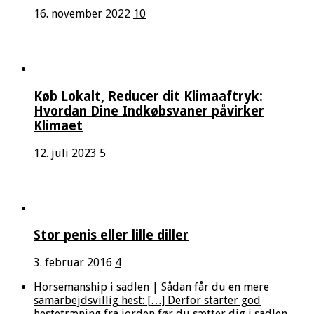
16. november 2022
10
Køb Lokalt, Reducer dit Klimaaftryk:
Hvordan Dine Indkøbsvaner påvirker
Klimaet
12. juli 2023
5
Stor penis eller lille diller
3. februar 2016
4
Horsemanship i sadlen | Sådan får du en mere
samarbejdsvillig hest: […] Derfor starter god
hestetræning fra jorden før du sætter dig i sadlen...