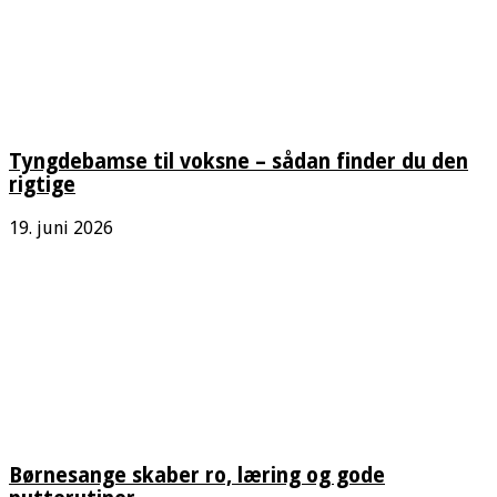
Tyngdebamse til voksne – sådan finder du den
rigtige
19. juni 2026
Børnesange skaber ro, læring og gode