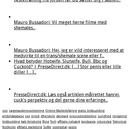
Mauro Bussadori: Vil meget herne filme med
shemales...
Mauro Bussadori: Hej, jeg er vild interesseret med at
medvirke til en trans/shemale scene eller f...
Hvad betyder Hotwife, Slutwife, Bull, Bbc og
Cuckold? | PresseDirect.dk: […] Stor penis eller lille
diller […]...
PresseDirect.dk: Læs også artiklen målrettet hanrej,
cuck's perpektiv og del gerne dine erfaringe...
seo
søgemaskineoptimering
Online Markedsføring
gratis linkbuilding
artikeldatabase
sex
erotik
efterskole
danmark
pressemeddelelse
sundhed
rengøring
linkbuilding
køb feriebolig
Blog
Tech
affiliate netværk
tandpasta
jobopslag
Teknologi
festkjoler
affiliate marketing
SoMe
sexlegetøj
apple