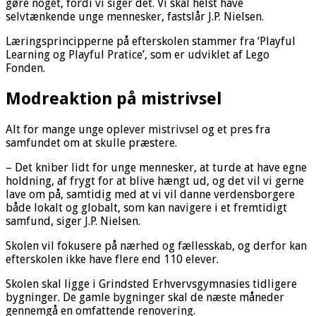
gøre noget, fordi vi siger det. Vi skal helst have
selvtænkende unge mennesker, fastslår J.P. Nielsen.
Læringsprincipperne på efterskolen stammer fra ‘Playful
Learning og Playful Pratice’, som er udviklet af Lego
Fonden.
Modreaktion på mistrivsel
Alt for mange unge oplever mistrivsel og et pres fra
samfundet om at skulle præstere.
– Det kniber lidt for unge mennesker, at turde at have egne
holdning, af frygt for at blive hængt ud, og det vil vi gerne
lave om på, samtidig med at vi vil danne verdensborgere
både lokalt og globalt, som kan navigere i et fremtidigt
samfund, siger J.P. Nielsen.
Skolen vil fokusere på nærhed og fællesskab, og derfor kan
efterskolen ikke have flere end 110 elever.
Skolen skal ligge i Grindsted Erhvervsgymnasies tidligere
bygninger. De gamle bygninger skal de næste måneder
gennemgå en omfattende renovering.