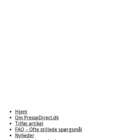
Hjem
Om PresseDirect.dk
Tilføj artikel
FAQ – Ofte stillede spørgsmål
Nyheder