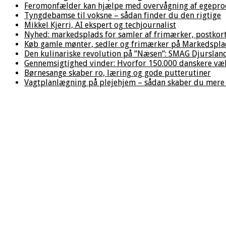
Feromonfælder kan hjælpe med overvågning af egepro
Tyngdebamse til voksne – sådan finder du den rigtige
Mikkel Kjerri, AI ekspert og techjournalist
Nyhed: markedsplads for samler af frimærker, postkor
Køb gamle mønter, sedler og frimærker på Markedsplad
Den kulinariske revolution på ”Næsen”: SMAG Djurslan
Gennemsigtighed vinder: Hvorfor 150.000 danskere væl
Børnesange skaber ro, læring og gode putterutiner
Vagtplanlægning på plejehjem – sådan skaber du mere 
Hjem
/
Andre
nyheder
/
Sorø
Gymnastikefterskole:
32 årige er
sigtet for
trusler og
overfald med
kniv