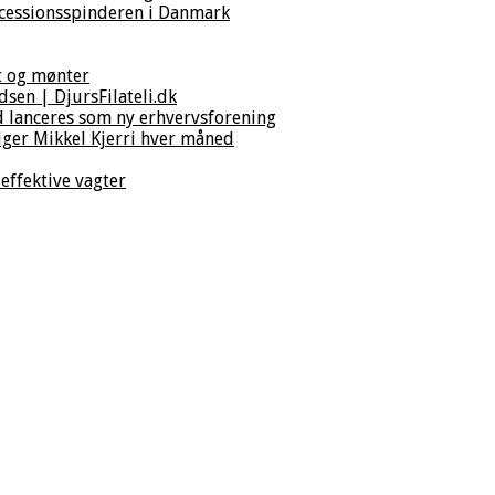
cessionsspinderen i Danmark
t og mønter
sen | DjursFilateli.dk
d lanceres som ny erhvervsforening
ger Mikkel Kjerri hver måned
effektive vagter