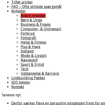
Tilføj artikel
FAQ – Ofte stillede spørgsmål
Nyheder
Andre nyheder
Børn & Unge
Business & Finans
Computer- & Onlinespil
Forbrug
Fotografi
Helse & Fitness
Hus & Have
Indland
Mode & Livsstil
Navnestof
Sport & Fritid
Tech
Uddannelse & Karriere
Linkbuilding Pakker
SEO tekster
Kontakt
Seneste nyt
Derfor vælger flere en personlig mindesten frem for en