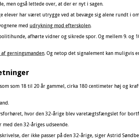
, men også lettede over, at der er nyt i sagen.
e elever har været utrygge ved at bevæge sig alene rundt i om
jevognene med
udrykning mod efterskolen
.
politihunde, afhørte vidner og sikrede spor. Og mellem 9. og 
 af gerningsmanden
. Og netop det signalement kan muligvis en
retninger
om som 18 til 20 år gammel, cirka 180 centimeter høj og kraft
and.
vsforhøret, hvor den 32-årige blev varetægtsfængslet for bort
er med den 32-åriges udseende.
eskrivelse, der ikke passer på den 32-årige, siger Astrid Søndbe