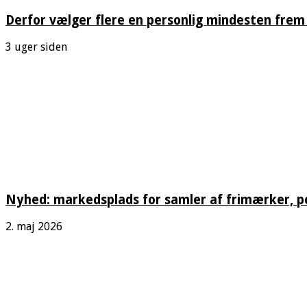
Derfor vælger flere en personlig mindesten frem 
3 uger siden
Nyhed: markedsplads for samler af frimærker, 
2. maj 2026