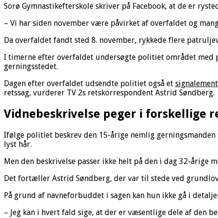
Sorø Gymnastikefterskole skriver på Facebook, at de er rystede
– Vi har siden november være påvirket af overfaldet og mang
Da overfaldet fandt sted 8. november, rykkede flere patrul
I timerne efter overfaldet undersøgte politiet området med 
gerningsstedet.
Dagen efter overfaldet udsendte politiet også et
signalement
retssag, vurderer TV 2s retskorrespondent Astrid Søndberg.
Vidnebeskrivelse peger i forskellige 
Ifølge politiet beskrev den 15-årige nemlig gerningsmanden s
lyst hår.
Men den beskrivelse passer ikke helt på den i dag 32-årige m
Det fortæller Astrid Søndberg, der var til stede ved grundlo
På grund af navneforbuddet i sagen kan hun ikke gå i detalj
– Jeg kan i hvert fald sige, at der er væsentlige dele af den b