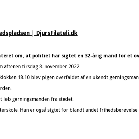
spladsen | DjursFilateli.dk
eret om, at politiet har sigtet en 32-årig mand for et ov
om aftenen tirsdag 8. november 2022.
 klokken 18.10 blev pigen overfaldet af en ukendt gerningsman
rden.
dst løb gerningsmanden fra stedet.
erskole. Han er også sigtet for blandt andet frihedsberøvelse 