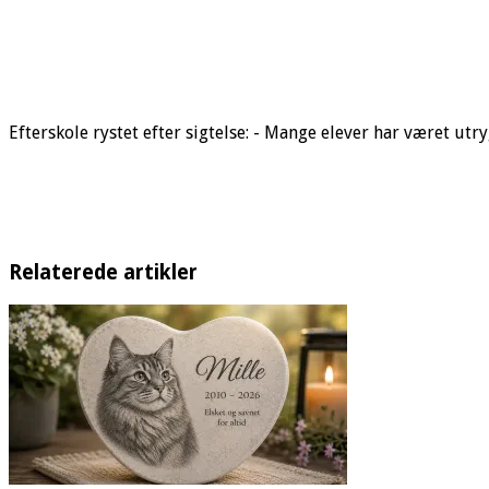
Andre
nyheder
Efterlad en
kommentar
645 Visninger
Efterskole rystet efter sigtelse: - Mange elever har været utr
Relaterede artikler